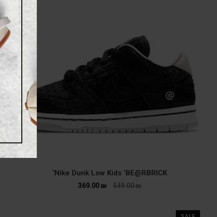
Nike Dunk Low Kids ‘BE@RBRICK’
369.00
₪
549.00
₪
SALE