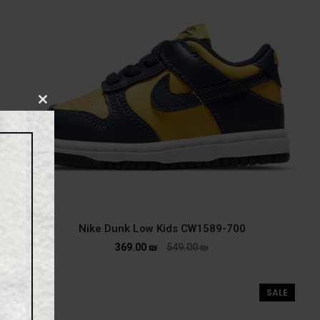
CLOSE
THIS
MODULE
Nike Dunk Low Kids CW1589-700
369.00
₪
549.00
₪
SALE