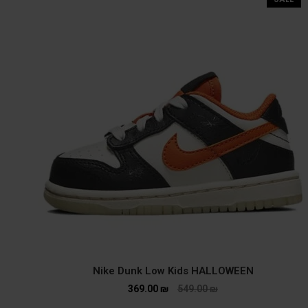
Nike Dunk Low Kids HALLOWEEN
369.00
₪
549.00
₪