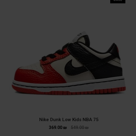
Nike Dunk Low Kids NBA 75
369.00
₪
549.00
₪