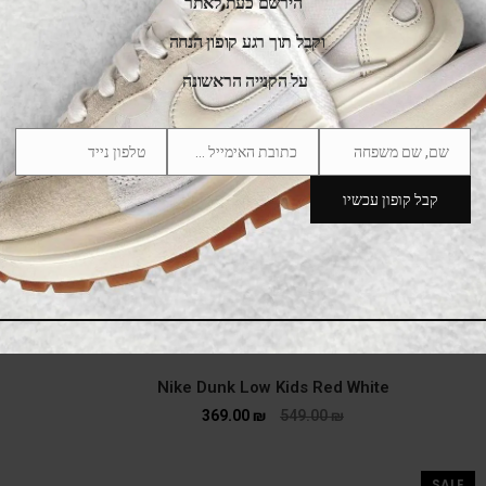
הירשם כעת לאתר
וקבל תוך רגע קופון הנחה
על הקנייה הראשונה
שם, שם משפחה
כתובת האימייל שלך
טלפון נייד
Phone
Email
Name
Number
קבל קופון עכשיו
Nike Dunk Low Kids Red White
369.00
₪
549.00
₪
SALE