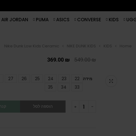
AIR JORDAN
PUMA
ASICS
CONVERSE
KIDS
UG
Nike Dunk Low Kids Ceramic
NIKE DUNK KIDS
KIDS
Home
369.00
₪
549.00
₪
מידה
22
23
24
25
26
27
35
34
33
הוספה לסל
קנה 