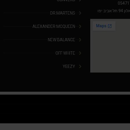
05471
יב יפו
DR.MARTENS
ALEXANDER MCQUEEN
NEW BALANCE
OFF WHITE
YEEZY