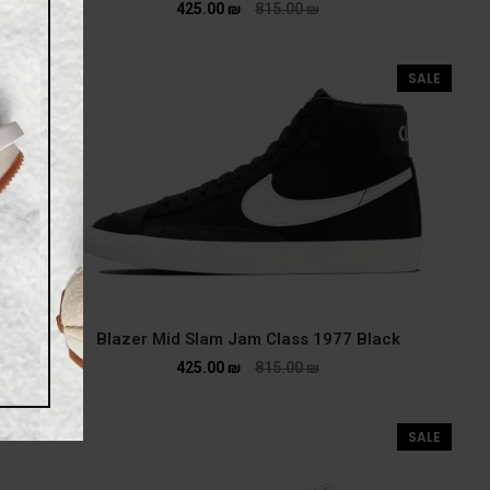
425.00
₪
815.00
₪
SALE
Blazer Mid Slam Jam Class 1977 Black
425.00
₪
815.00
₪
SALE