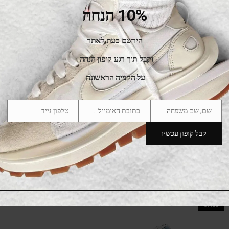
425.00
₪
815.00
₪
10% הנחה
SALE
הירשם כעת לאתר
וקבל תוך רגע קופון הנחה
על הקנייה הראשונה
שם, שם משפחה
כתובת האימייל שלך
טלפון נייד
Phone
Email
Name
Number
קבל קופון עכשיו
Blazer Mid Sacai White Gray
425.00
₪
815.00
₪
SALE