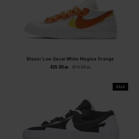
Blazer Low Sacai White Magma Orange
425.00
₪
815.00
₪
SALE