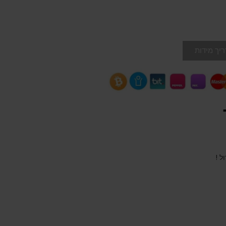
יך מידות
ל !