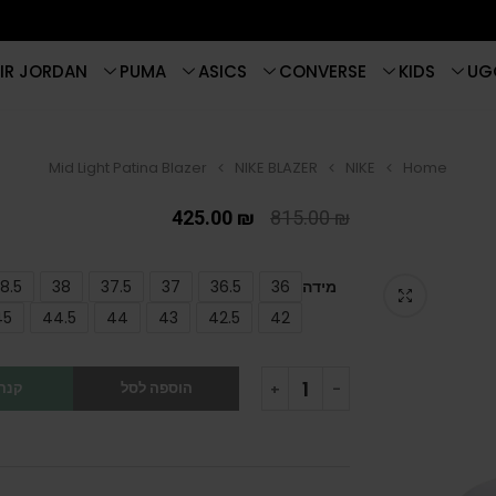
IR JORDAN
PUMA
ASICS
CONVERSE
KIDS
UG
Mid Light Patina Blazer
NIKE BLAZER
NIKE
Home
425.00
₪
815.00
₪
מידה
36
36.5
37
37.5
38
8.5
45
44.5
44
43
42.5
42
הוספה לסל
קנה 