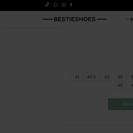
A
41
40.5
40
39
3
46
עכשיו