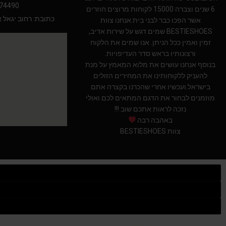
74490
6 שנים וצברה 15000 לקוחות מרוצים חוזרים
כתובת: רחוב יגאל אלון 94 תל אב
אשר הפכו כבר לבני בית.אנחנו צוות
BESTIESHOES שמים דגש על שירות אדיב,
זמין ואמין ככל הניתן. אנו שמים את הלקוח
ורצונותיו בראש סדר העדיפויות.
בנוסף אנחנו עושים את מלוא המאמץ על מנת
להעניק ללקוחותינו את המחירים הזולים
בישראל.ועכשיו אחרי שהכרנו בקצרה אתם
מוזמנים לבחור את הדגם המתאים לכם ואולי
נזכה לראות אתכם שוב !!!
באהבה רבה
צוות BESTIESHOES