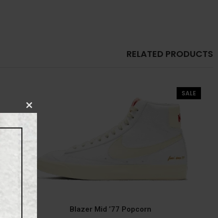
RELATED PRODUCTS
SALE
CLOSE
THIS
MODULE
Blazer Mid ’77 Popcorn