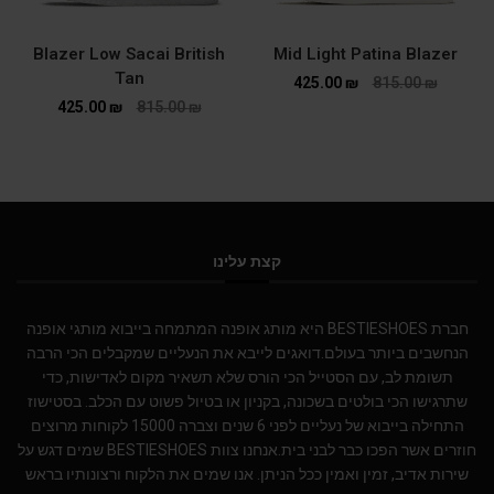
Blazer Low Sacai British
Mid Light Patina Blazer
Tan
425.00
₪
815.00
₪
425.00
₪
815.00
₪
קצת עלינו
חברת BESTIESHOES היא מותג אופנה המתמחה בייבוא מותגי אופנה
הנחשבים ביותר בעולם.דואגים לייבא את הנעליים שמקבלים הכי הרבה
תשומת לב, עם הסטייל הכי הורס שלא תשאיר מקום לאדישות, כדי
שתרגישו הכי בולטים בשכונה, בקניון או בטיול פשוט עם הכלב. בסטישוז
התחילה בייבוא של נעליים לפני 6 שנים וצברה 15000 לקוחות מרוצים
חוזרים אשר הפכו כבר לבני בית.אנחנו צוות BESTIESHOES שמים דגש על
שירות אדיב, זמין ואמין ככל הניתן. אנו שמים את הלקוח ורצונותיו בראש