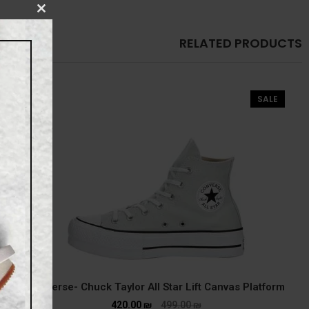
CLOSE
THIS
MODULE
RELATED PRODUCTS
SALE
Converse- Chuck Taylor All Star Lift Canvas Platform
420.00
₪
499.00
₪