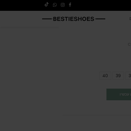
C
40
39
3
עכשיו