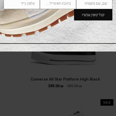
שם, שם משפחה
כתובת האימייל שלך
טלפון נייד
Phone
Email
Name
Number
קבל קופון עכשיו
SALE
Converse All Star Platform High Black
389.00
₪
499.00
₪
SALE