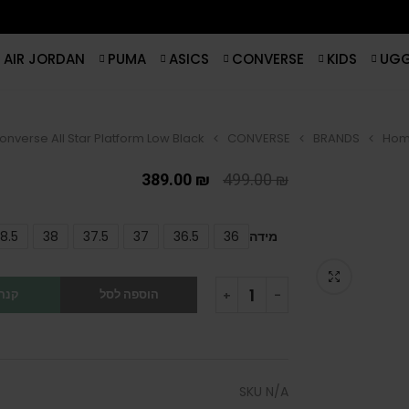
AIR JORDAN
PUMA
ASICS
CONVERSE
KIDS
UG
onverse All Star Platform Low Black
CONVERSE
BRANDS
Ho
389.00
₪
499.00
₪
מידה
36
36.5
37
37.5
38
8.5
הוספה לסל
קנה 
SKU
N/A