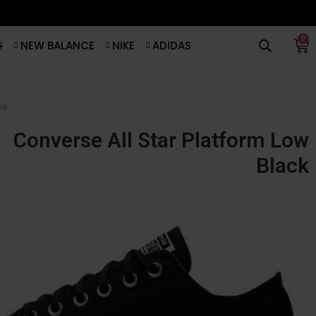
0
G
NEW BALANCE
NIKE
ADIDAS
me
Converse All Star Platform Low
Black