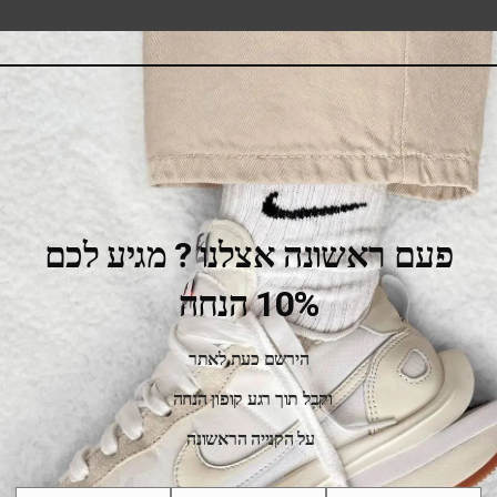
SALE
פעם ראשונה אצלנו ? מגיע לכם
10% הנחה
הירשם כעת לאתר
וקבל תוך רגע קופון הנחה
Converse Run Star Hike Ox White
על הקנייה הראשונה
389.00
₪
499.00
₪