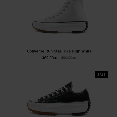
Converse Run Star Hike High White
389.00
₪
499.00
₪
SALE