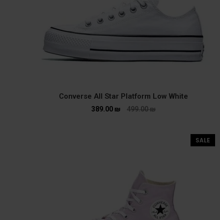
Converse All Star Platform Low White
389.00
₪
499.00
₪
SALE