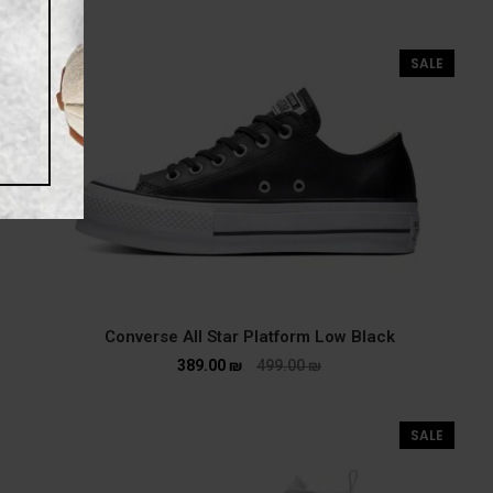
SALE
Converse All Star Platform Low Black
389.00
₪
499.00
₪
SALE