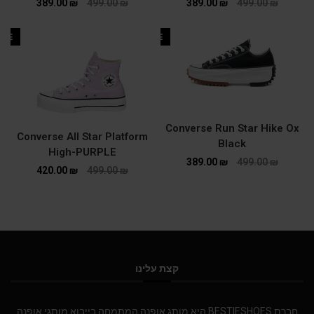
389.00
₪
499.00
₪
389.00
₪
499.00
₪
ALE
SALE
Converse Run Star Hike Ox
Converse All Star Platform
Black
High-PURPLE
389.00
₪
499.00
₪
420.00
₪
499.00
₪
קצת עלינו
חברת BESTIESHOES היא מותג אופנה המתמחה בייבוא מותגי אופנה