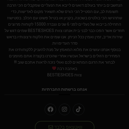
הנחשבים ביותר בעולם.דואגים לייבא את הנעליים שמקבלים הכי הרבה
תשומת לב, עם הסטייל הכי הורס שלא תשאיר מקום לאדישות, כדי
שתרגישו הכי בולטים בשכונה, בקניון או בטיול פשוט עם הכלב. בסטישוז
התחילה בייבוא של נעליים לפני 6 שנים וצברה 15000 לקוחות מרוצים
חוזרים אשר הפכו כבר לבני בית.אנחנו צוות BESTIESHOES שמים דגש על
שירות אדיב, זמין ואמין ככל הניתן. אנו שמים את הלקוח ורצונותיו בראש
סדר העדיפויות.
בנוסף אנחנו עושים את מלוא המאמץ על מנת להעניק ללקוחותינו את
המחירים הזולים בישראל.ועכשיו אחרי שהכרנו בקצרה אתם מוזמנים
לבחור את הדגם המתאים לכם ואולי נזכה לראות אתכם שוב !!!
באהבה רבה
צוות BESTIESHOES
אנחנו ברשתות החברתיות
וואטצאפ בלבד