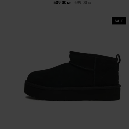
539.00
₪
699.00
₪
SALE