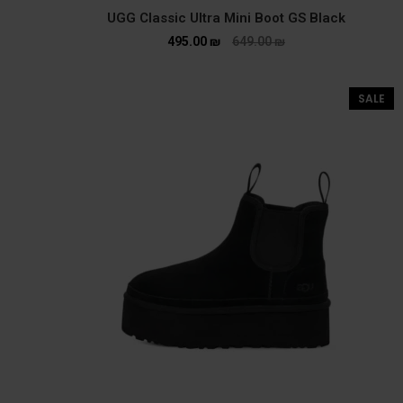
UGG Classic Ultra Mini Boot GS Black
495.00
₪
649.00
₪
SALE