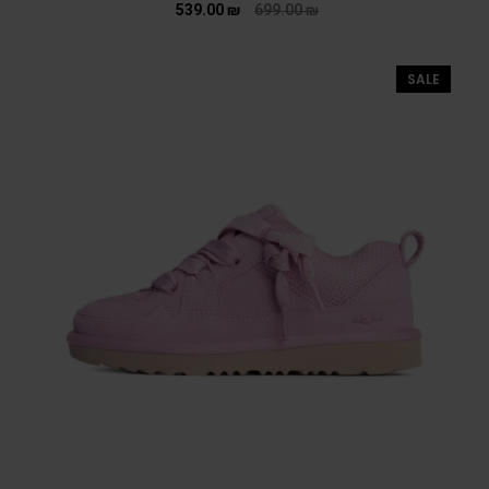
539.00
₪
699.00
₪
SALE