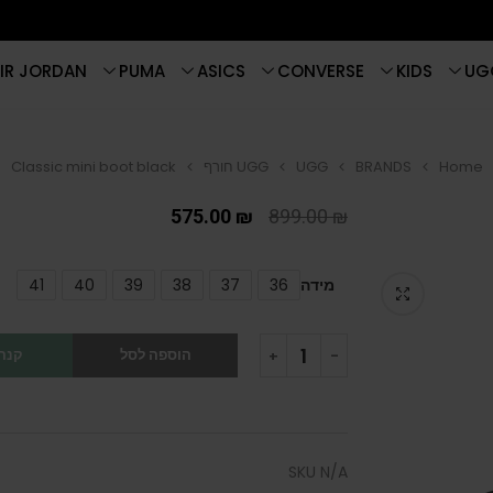
IR JORDAN
PUMA
ASICS
CONVERSE
KIDS
UG
Home
BRANDS
UGG
UGG חורף
Classic mini boot black
575.00
₪
899.00
₪
מידה
36
37
38
39
40
41
הוספה לסל
קנה 
SKU
N/A