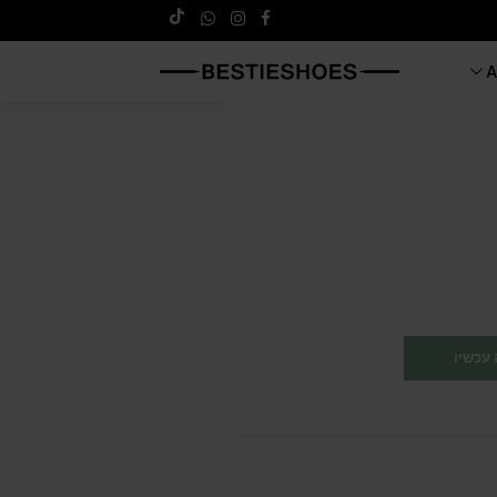
A
עכשיו