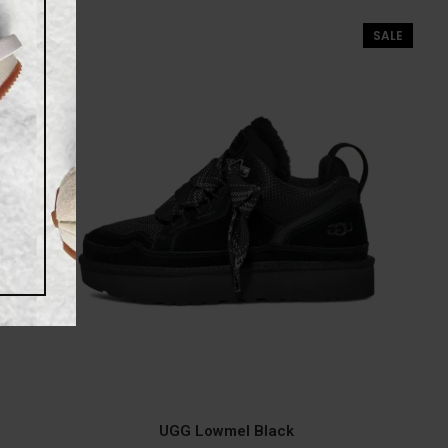
SALE
UGG Lowmel Black