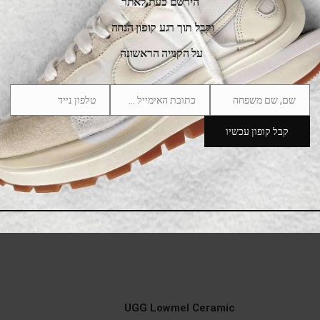
הירשם כעת לאתר
SALE
וקבל תוך רגע קופון הנחה
על הקנייה הראשונה
שם, שם משפחה
כתובת האימייל שלך
טלפון נייד
Phone
Email
Name
Number
קבל קופון עכשיו
UGG Lowmel Ceramic