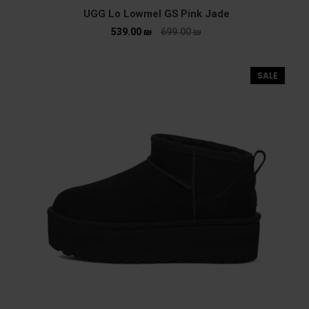
UGG Lo Lowmel GS Pink Jade
539.00
₪
699.00
₪
SALE