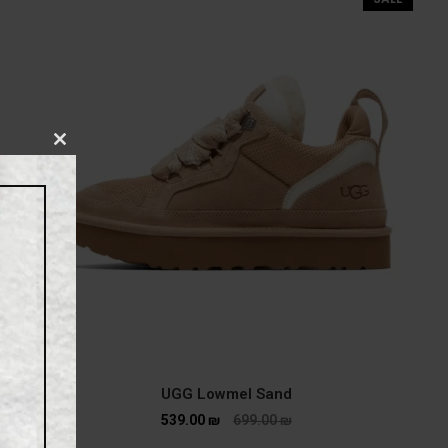
CLOSE
THIS
MODULE
UGG Lowmel Sand
539.00
₪
699.00
₪