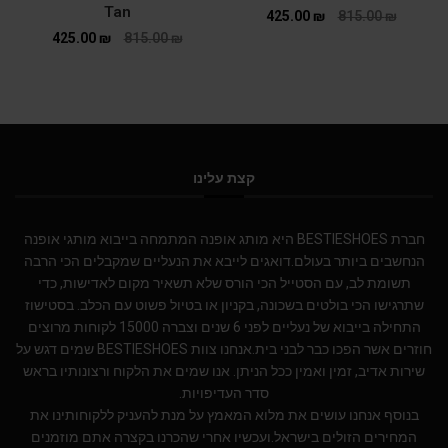
Tan
425.00
₪
815.00
₪
425.00
₪
815.00
₪
קצת עלינו
חברת BESTIESHOES היא מותג אופנה המתמחה בייבוא מותגי אופנה
הנחשבים ביותר בעולם.דואגים לייבא את הנעליים שמקבלים הכי הרבה
תשומת לב, עם הסטייל הכי הורס שלא תשאיר מקום לאדישות, כדי
שתרגישו הכי בולטים בשכונה, בקניון או בטיול פשוט עם הכלב. בסטישוז
התחילה בייבוא של נעליים לפני 6 שנים וצברה 15000 לקוחות מרוצים
חוזרים אשר הפכו כבר לבני בית.אנחנו צוות BESTIESHOES שמים דגש על
שירות אדיב, זמין ואמין ככל הניתן. אנו שמים את הלקוח ורצונותיו בראש
סדר העדיפויות.
בנוסף אנחנו עושים את מלוא המאמץ על מנת להעניק ללקוחותינו את
המחירים הזולים בישראל.ועכשיו אחרי שהכרנו בקצרה אתם מוזמנים