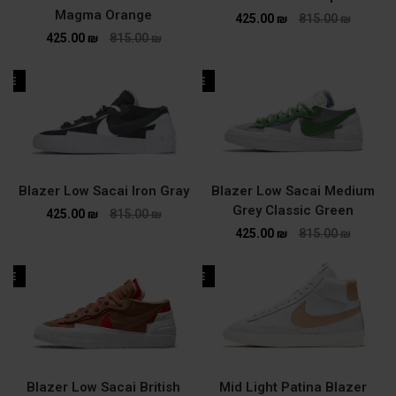
Magma Orange
425.00
₪
815.00
₪
425.00
₪
815.00
₪
ALE
SALE
Blazer Low Sacai Iron Gray
Blazer Low Sacai Medium
Grey Classic Green
425.00
₪
815.00
₪
425.00
₪
815.00
₪
ALE
SALE
Blazer Low Sacai British
Mid Light Patina Blazer