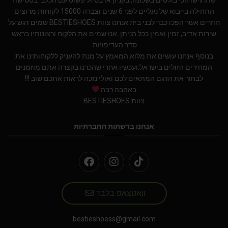
שתרגישו הכי בולטים בשכונה, בקניון או בטיול פשוט עם הכלב. בסטישוז
התחילה בייבוא של נעליים לפני 6 שנים וצברה 15000 לקוחות מרוצים
חוזרים אשר הפכו כבר לבני בית.אנחנו צוות BESTIESHOES שמים דגש על
שירות אדיב, זמין ואמין ככל הניתן. אנו שמים את הלקוח ורצונותיו בראש
סדר העדיפויות.
בנוסף אנחנו עושים את מלוא המאמץ על מנת להעניק ללקוחותינו את
המחירים הזולים בישראל.ועכשיו אחרי שהכרנו בקצרה אתם מוזמנים
לבחור את הדגם המתאים לכם ואולי נזכה לראות אתכם שוב !!!
באהבה רבה
צוות BESTIESHOES
אנחנו ברשתות החברתיות
וואטצאפ בלבד
bestieshoess@gmail.com