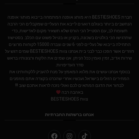
חברת BESTIESHOES היא מותג אופנה המתמחה בייבוא מותגי אופנה
הנחשבים ביותר בעולם.דואגים לייבא את הנעליים שמקבלים הכי הרבה
תשומת לב, עם הסטייל הכי הורס שלא תשאיר מקום לאדישות, כדי
שתרגישו הכי בולטים בשכונה, בקניון או בטיול פשוט עם הכלב. בסטישוז
התחילה בייבוא של נעליים לפני 6 שנים וצברה 15000 לקוחות מרוצים
חוזרים אשר הפכו כבר לבני בית.אנחנו צוות BESTIESHOES שמים דגש על
שירות אדיב, זמין ואמין ככל הניתן. אנו שמים את הלקוח ורצונותיו בראש
סדר העדיפויות.
בנוסף אנחנו עושים את מלוא המאמץ על מנת להעניק ללקוחותינו את
המחירים הזולים בישראל.ועכשיו אחרי שהכרנו בקצרה אתם מוזמנים
לבחור את הדגם המתאים לכם ואולי נזכה לראות אתכם שוב !!!
באהבה רבה
צוות BESTIESHOES
אנחנו ברשתות החברתיות