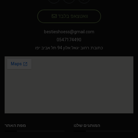
וואטצאפ בלבד
bestieshoess@gmail.com
0547174490
כתובת: רחוב יגאל אלון 94 תל אביב יפו
המותגים שלנו
מפת האתר