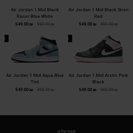
Air Jordan 1 Mid Black
Air Jordan 1 Mid Black Siren
Racer Blue White
Red
549.00
₪
950.00
₪
549.00
₪
950.00
₪
ALE
SALE
Air Jordan 1 Mid Aqua Blue
Air Jordan 1 Mid Arctic Pink
Tint
Black
549.00
₪
950.00
₪
549.00
₪
950.00
₪
קצת עלינו