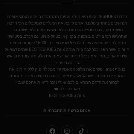
חברת BESTIESHOES היא מותג אופנה המתמחה בייבוא מותגי אופנה
הנחשבים ביותר בעולם.דואגים לייבא את הנעליים שמקבלים הכי הרבה
תשומת לב, עם הסטייל הכי הורס שלא תשאיר מקום לאדישות, כדי
שתרגישו הכי בולטים בשכונה, בקניון או בטיול פשוט עם הכלב. בסטישוז
התחילה בייבוא של נעליים לפני 6 שנים וצברה 15000 לקוחות מרוצים
חוזרים אשר הפכו כבר לבני בית.אנחנו צוות BESTIESHOES שמים דגש על
שירות אדיב, זמין ואמין ככל הניתן. אנו שמים את הלקוח ורצונותיו בראש
סדר העדיפויות.
בנוסף אנחנו עושים את מלוא המאמץ על מנת להעניק ללקוחותינו את
המחירים הזולים בישראל.ועכשיו אחרי שהכרנו בקצרה אתם מוזמנים
לבחור את הדגם המתאים לכם ואולי נזכה לראות אתכם שוב !!!
באהבה רבה ❤️
צוות BESTIESHOES
אנחנו ברשתות החברתיות