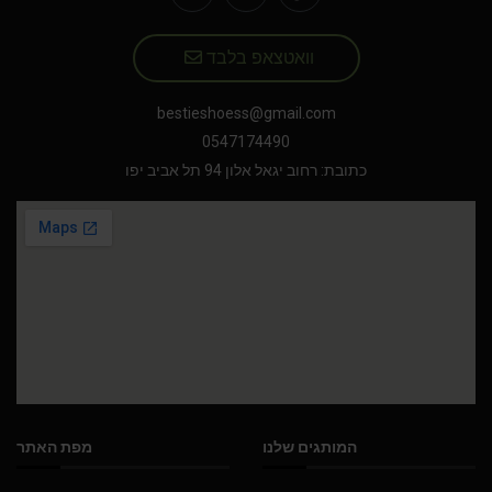
וואטצאפ בלבד
bestieshoess@gmail.com
0547174490
כתובת: רחוב יגאל אלון 94 תל אביב יפו
המותגים שלנו
מפת האתר