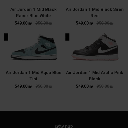
Air Jordan 1 Mid Black
Air Jordan 1 Mid Black Siren
Racer Blue White
Red
549.00
₪
950.00
₪
549.00
₪
950.00
₪
ALE
SALE
Air Jordan 1 Mid Aqua Blue
Air Jordan 1 Mid Arctic Pink
Tint
Black
549.00
₪
950.00
₪
549.00
₪
950.00
₪
קצת עלינו