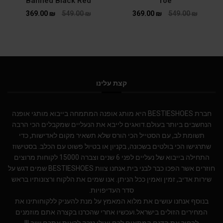
Banned Black Red
Toe
369.00
₪
549.00
₪
369.00
₪
549.00
₪
קצת עלינו
חברת BESTIESHOES היא מותג אופנה המתמחה בייבוא מותגי אופנה
הנחשבים ביותר בעולם.דואגים לייבא את הנעליים שמקבלים הכי הרבה
תשומת לב, עם הסטייל הכי הורס שלא תשאיר מקום לאדישות, כדי
שתרגישו הכי בולטים בשכונה, בקניון או בטיול פשוט עם הכלב. בסטישוז
התחילה בייבוא של נעליים לפני 6 שנים וצברה 15000 לקוחות מרוצים
חוזרים אשר הפכו כבר לבני בית.אנחנו צוות BESTIESHOES שמים דגש על
שירות אדיב, זמין ואמין ככל הניתן. אנו שמים את הלקוח ורצונותיו בראש
סדר העדיפויות.
בנוסף אנחנו עושים את מלוא המאמץ על מנת להעניק ללקוחותינו את
המחירים הזולים בישראל.ועכשיו אחרי שהכרנו בקצרה אתם מוזמנים