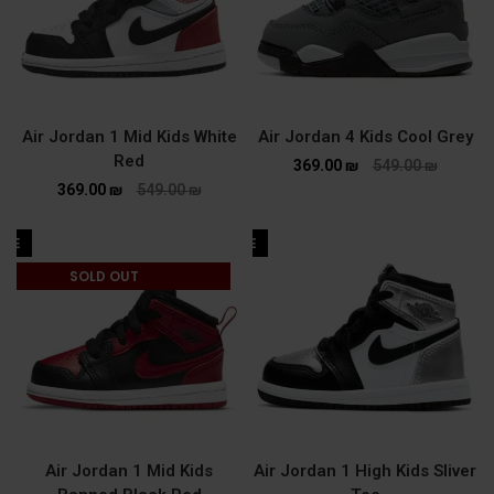
Air Jordan 1 Mid Kids White
Air Jordan 4 Kids Cool Grey
Red
369.00
₪
549.00
₪
369.00
₪
549.00
₪
ALE
SALE
SOLD OUT
Air Jordan 1 Mid Kids
Air Jordan 1 High Kids Sliver