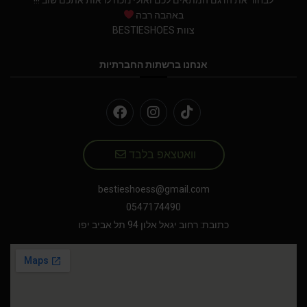
לבחור את הדגם המתאים לכם ואולי נזכה לראות אתכם שוב !!!
באהבה רבה
צוות BESTIESHOES
אנחנו ברשתות החברתיות
וואטצאפ בלבד
bestieshoess@gmail.com
0547174490
כתובת: רחוב יגאל אלון 94 תל אביב יפו