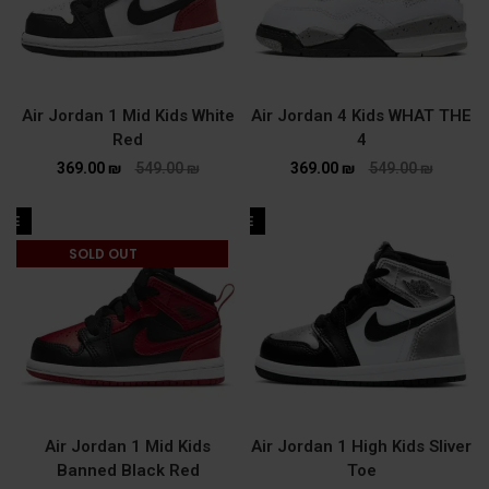
Air Jordan 1 Mid Kids White
Air Jordan 4 Kids WHAT THE
Red
4
369.00
₪
549.00
₪
369.00
₪
549.00
₪
ALE
SALE
SOLD OUT
Air Jordan 1 Mid Kids
Air Jordan 1 High Kids Sliver
Banned Black Red
Toe