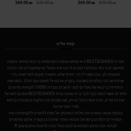
369.00
₪
549.00
₪
369.00
₪
549.00
₪
קצת עלינו
חברת BESTIESHOES היא מותג אופנה המתמחה בייבוא מותגי אופנה
הנחשבים ביותר בעולם.דואגים לייבא את הנעליים שמקבלים הכי הרבה
תשומת לב, עם הסטייל הכי הורס שלא תשאיר מקום לאדישות, כדי
שתרגישו הכי בולטים בשכונה, בקניון או בטיול פשוט עם הכלב. בסטישוז
התחילה בייבוא של נעליים לפני 6 שנים וצברה 15000 לקוחות מרוצים
חוזרים אשר הפכו כבר לבני בית.אנחנו צוות BESTIESHOES שמים דגש על
שירות אדיב, זמין ואמין ככל הניתן. אנו שמים את הלקוח ורצונותיו בראש
סדר העדיפויות.
בנוסף אנחנו עושים את מלוא המאמץ על מנת להעניק ללקוחותינו את
המחירים הזולים בישראל.ועכשיו אחרי שהכרנו בקצרה אתם מוזמנים
לבחור את הדגם המתאים לכם ואולי נזכה לראות אתכם שוב !!!