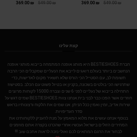
369.00
₪
549.00
₪
369.00
₪
549.00
₪
קצת עלינו
חברת BESTIESHOES היא מותג אופנה המתמחה בייבוא מותגי אופנה
הנחשבים ביותר בעולם.דואגים לייבא את הנעליים שמקבלים הכי הרבה
תשומת לב, עם הסטייל הכי הורס שלא תשאיר מקום לאדישות, כדי
שתרגישו הכי בולטים בשכונה, בקניון או בטיול פשוט עם הכלב. בסטישוז
התחילה בייבוא של נעליים לפני 6 שנים וצברה 15000 לקוחות מרוצים
חוזרים אשר הפכו כבר לבני בית.אנחנו צוות BESTIESHOES שמים דגש על
שירות אדיב, זמין ואמין ככל הניתן. אנו שמים את הלקוח ורצונותיו בראש
סדר העדיפויות.
בנוסף אנחנו עושים את מלוא המאמץ על מנת להעניק ללקוחותינו את
המחירים הזולים בישראל.ועכשיו אחרי שהכרנו בקצרה אתם מוזמנים
לבחור את הדגם המתאים לכם ואולי נזכה לראות אתכם שוב !!!