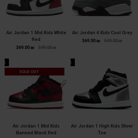
Air Jordan 1 Mid Kids White
Air Jordan 4 Kids Cool Grey
Red
369.00
₪
549.00
₪
369.00
₪
549.00
₪
ALE
SALE
SOLD OUT
Air Jordan 1 Mid Kids
Air Jordan 1 High Kids Sliver
Banned Black Red
Toe