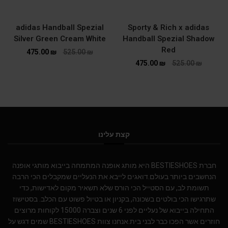
adidas Handball Spezial
Sporty & Rich x adidas
Silver Green Cream White
Handball Spezial Shadow
Red
475.00
₪
525.00
₪
475.00
₪
525.00
₪
קצת עלינו
חברת BESTIESHOES היא מותג אופנה המתמחה בייבוא מותגי אופנה
הנחשבים ביותר בעולם.דואגים לייבא את הנעליים שמקבלים הכי הרבה
תשומת לב, עם הסטייל הכי הורס שלא תשאיר מקום לאדישות, כדי
שתרגישו הכי בולטים בשכונה, בקניון או בטיול פשוט עם הכלב. בסטישוז
התחילה בייבוא של נעליים לפני 6 שנים וצברה 15000 לקוחות מרוצים
חוזרים אשר הפכו כבר לבני בית.אנחנו צוות BESTIESHOES שמים דגש על