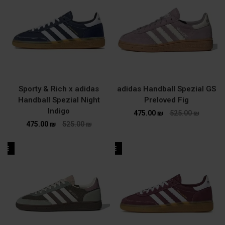
Sporty & Rich x adidas
adidas Handball Spezial GS
Handball Spezial Night
Preloved Fig
Indigo
475.00
₪
525.00
₪
475.00
₪
525.00
₪
ALE
SALE