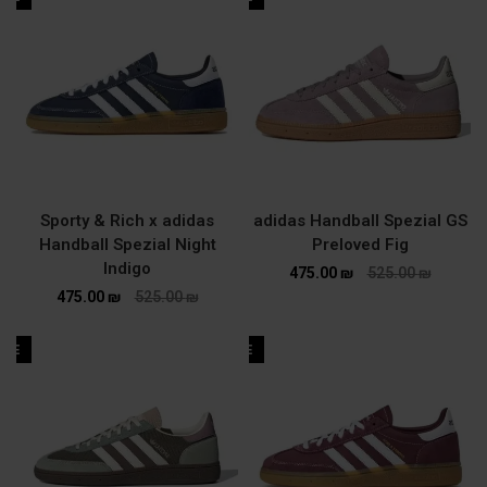
Sporty & Rich x adidas
adidas Handball Spezial GS
Handball Spezial Night
Preloved Fig
Indigo
475.00
₪
525.00
₪
475.00
₪
525.00
₪
ALE
SALE