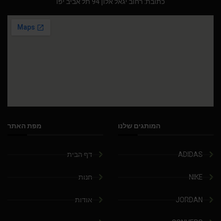
כתובת: רחוב יגאל אלון 94 תל אביב יפו
המותגים שלנו
מפת האתר
ADIDAS
דף הבית
NIKE
חנות
JORDAN
אודות