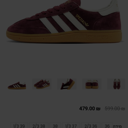
479.00
₪
599.00
₪
מידה
36
36 2/3
37 1/3
38
38 2/3
39 1/3