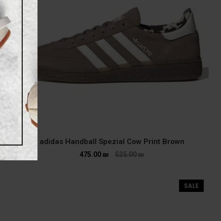
adidas Handball Spezial Cow Print Brown
475.00
₪
525.00
₪
SALE