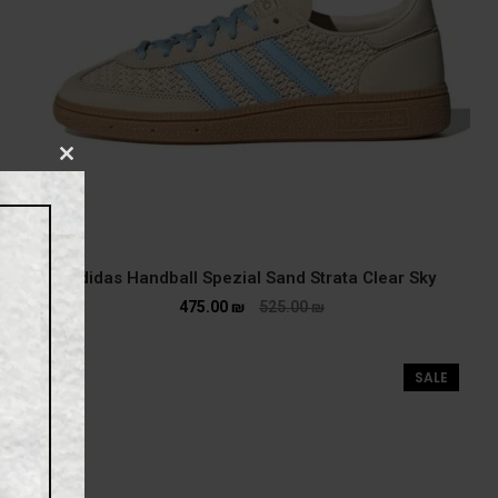
CLOSE
THIS
MODULE
adidas Handball Spezial Sand Strata Clear Sky
475.00
₪
525.00
₪
SALE