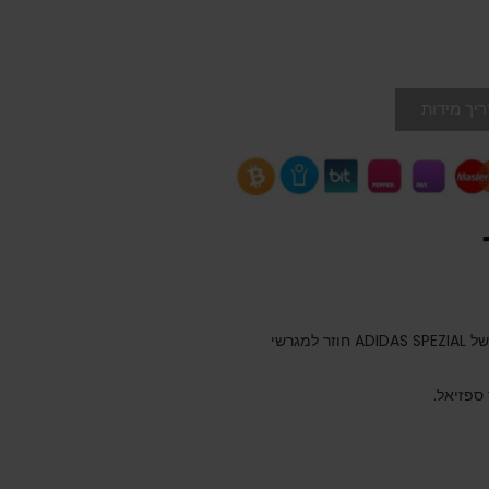
יך מידות
הסגנון הקלאסי האולטימטיבי בן 3 הפסים, ההיסטוריה של ADIDAS SPEZIAL חוזר למגרשי
ספזיאל.