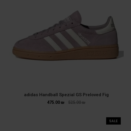
adidas Handball Spezial GS Preloved Fig
475.00
₪
525.00
₪
SALE