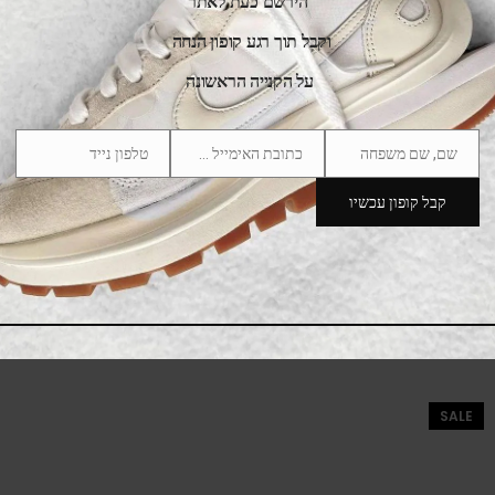
הירשם כעת לאתר
וקבל תוך רגע קופון הנחה
על הקנייה הראשונה
שם, שם משפחה
כתובת האימייל שלך
טלפון נייד
Phone
Email
Name
Number
קבל קופון עכשיו
adidas Handball Spezial Cardboard White
475.00
₪
525.00
₪
SALE