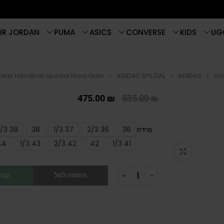
IR JORDAN
PUMA
ASICS
CONVERSE
KIDS
UG
idas Handball Spezial Navy Gum
ADIDAS SPEZIAL
ADIDAS
Ho
475.00
₪
535.00
₪
מידה
36
36 2/3
37 1/3
38
38 2/3
44
43 1/3
42 2/3
42
41 1/3
הוספה לסל
קנה 