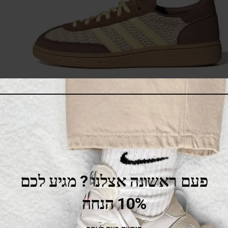
adidas Handball Spezial Preloved Brown
475.00
₪
525.00
₪
SALE
פעם ראשונה אצלנו ? מגיע לכם
10% הנחה