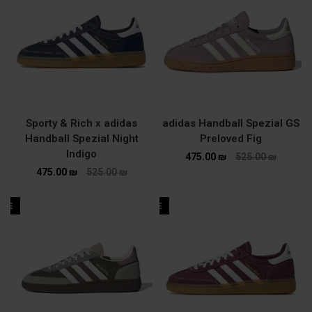
Sporty & Rich x adidas
adidas Handball Spezial GS
Handball Spezial Night
Preloved Fig
Indigo
475.00
₪
525.00
₪
475.00
₪
525.00
₪
ALE
SALE