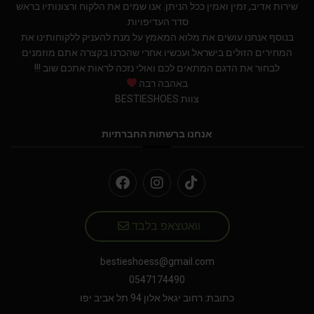
שירות אדיב, זמין ואמין ככל הניתן. אנו שמים את הלקוח ורצונותיו בראש
סדר העדיפויות.
בנוסף אנחנו עושים את מלוא המאמץ על מנת להעניק ללקוחותינו את
המחירים הזולים בישראל.ועכשיו אחרי שהכרנו בקצרה אתם מוזמנים
לבחור את הדגם המתאים לכם ואולי נזכה לראות אתכם שוב !!!
באהבה רבה
צוות BESTIESHOES
אנחנו ברשתות החברתיות
וואטצאפ בלבד
bestieshoess@gmail.com
0547174490
כתובת: רחוב יגאל אלון 94 תל אביב יפו