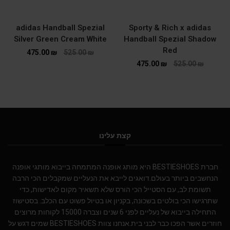
adidas Handball Spezial
Sporty & Rich x adidas
Silver Green Cream White
Handball Spezial Shadow
Red
475.00
₪
525.00
₪
475.00
₪
525.00
₪
קצת עלינו
חברת BESTIESHOES היא מותג אופנה המתמחה בייבוא מותגי אופנה
הנחשבים ביותר בעולם.דואגים לייבא את הנעליים שמקבלים הכי הרבה
תשומת לב, עם הסטייל הכי הורס שלא תשאיר מקום לאדישות, כדי
שתרגישו הכי בולטים בשכונה, בקניון או בטיול פשוט עם הכלב. בסטישוז
התחילה בייבוא של נעליים לפני 6 שנים וצברה 15000 לקוחות מרוצים
חוזרים אשר הפכו כבר לבני בית.אנחנו צוות BESTIESHOES שמים דגש על