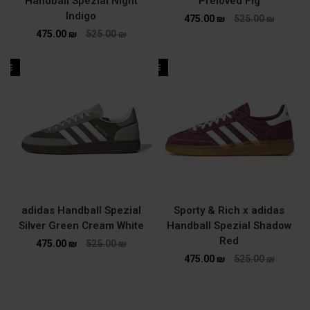
Handball Spezial Night
Preloved Fig
Indigo
475.00
₪
525.00
₪
475.00
₪
525.00
₪
ALE
SALE
adidas Handball Spezial
Sporty & Rich x adidas
Silver Green Cream White
Handball Spezial Shadow
Red
475.00
₪
525.00
₪
475.00
₪
525.00
₪