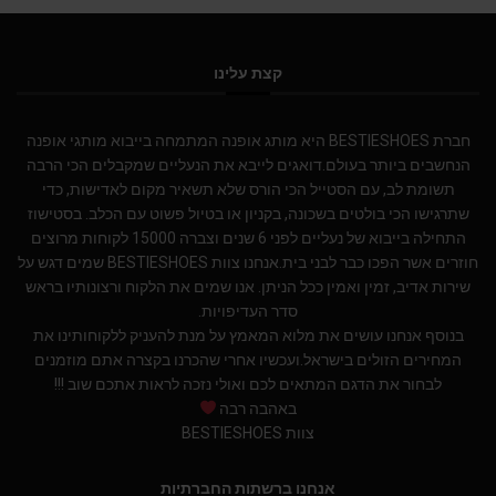
קצת עלינו
חברת BESTIESHOES היא מותג אופנה המתמחה בייבוא מותגי אופנה
הנחשבים ביותר בעולם.דואגים לייבא את הנעליים שמקבלים הכי הרבה
תשומת לב, עם הסטייל הכי הורס שלא תשאיר מקום לאדישות, כדי
שתרגישו הכי בולטים בשכונה, בקניון או בטיול פשוט עם הכלב. בסטישוז
התחילה בייבוא של נעליים לפני 6 שנים וצברה 15000 לקוחות מרוצים
חוזרים אשר הפכו כבר לבני בית.אנחנו צוות BESTIESHOES שמים דגש על
שירות אדיב, זמין ואמין ככל הניתן. אנו שמים את הלקוח ורצונותיו בראש
סדר העדיפויות.
בנוסף אנחנו עושים את מלוא המאמץ על מנת להעניק ללקוחותינו את
המחירים הזולים בישראל.ועכשיו אחרי שהכרנו בקצרה אתם מוזמנים
לבחור את הדגם המתאים לכם ואולי נזכה לראות אתכם שוב !!!
באהבה רבה
צוות BESTIESHOES
אנחנו ברשתות החברתיות