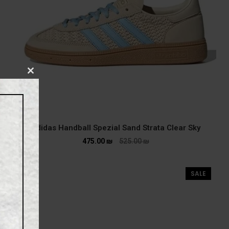
CLOSE
THIS
MODULE
adidas Handball Spezial Sand Strata Clear Sky
475.00
₪
525.00
₪
SALE