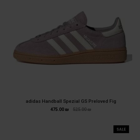
adidas Handball Spezial GS Preloved Fig
475.00
₪
525.00
₪
SALE