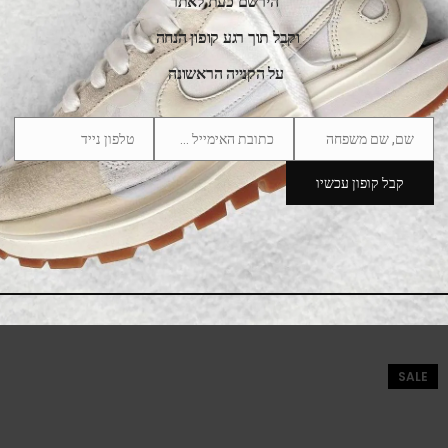
הירשם כעת לאתר
וקבל תוך רגע קופון הנחה
על הקנייה הראשונה
שם, שם משפחה
כתובת האימייל שלך
טלפון נייד
Phone
Email
Name
Number
קבל קופון עכשיו
adidas Handball Spezial Cardboard White
475.00
₪
525.00
₪
SALE