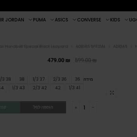
IR JORDAN
PUMA
ASICS
CONVERSE
KIDS
UG
as Handball Spezial Black Leopard
ADIDAS SPEZIAL
ADIDAS
479.00
₪
599.00
₪
מידה
36
36 2/3
37 1/3
38
38 2/3
44
43 1/3
42 2/3
42
41 1/3
הוספה לסל
קנה 