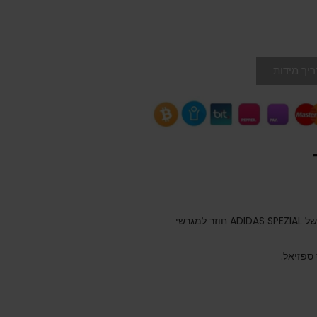
יך מידות
הסגנון הקלאסי האולטימטיבי בן 3 הפסים, ההיסטוריה של ADIDAS SPEZIAL חוזר למגרשי
ספזיאל.