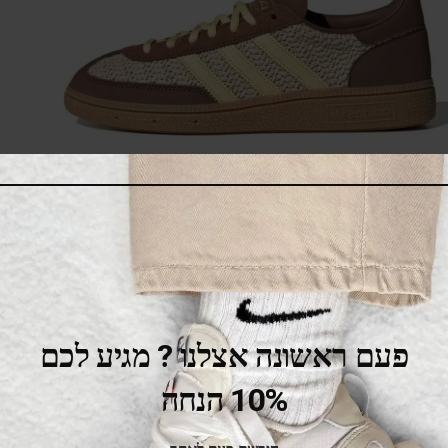
adidas Handball Spezial Preloved Brown
475.00
₪
525.00
₪
SALE
פעם ראשונה אצלנו ? מגיע לכם
10% הנחה