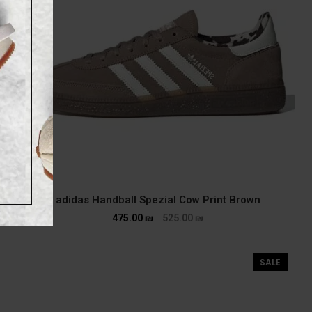
adidas Handball Spezial Cow Print Brown
475.00
₪
525.00
₪
SALE