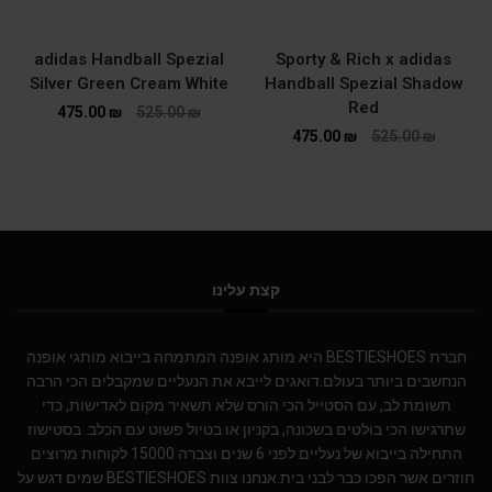
adidas Handball Spezial
Sporty & Rich x adidas
Silver Green Cream White
Handball Spezial Shadow
Red
475.00
₪
525.00
₪
475.00
₪
525.00
₪
קצת עלינו
חברת BESTIESHOES היא מותג אופנה המתמחה בייבוא מותגי אופנה
הנחשבים ביותר בעולם.דואגים לייבא את הנעליים שמקבלים הכי הרבה
תשומת לב, עם הסטייל הכי הורס שלא תשאיר מקום לאדישות, כדי
שתרגישו הכי בולטים בשכונה, בקניון או בטיול פשוט עם הכלב. בסטישוז
התחילה בייבוא של נעליים לפני 6 שנים וצברה 15000 לקוחות מרוצים
חוזרים אשר הפכו כבר לבני בית.אנחנו צוות BESTIESHOES שמים דגש על