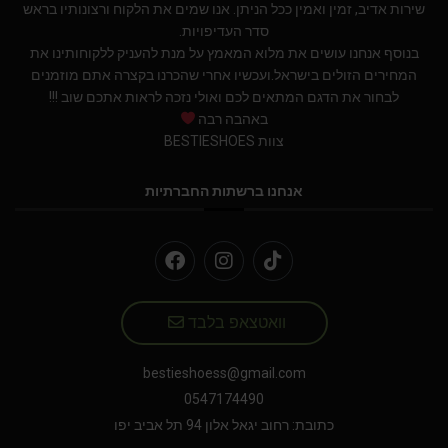
שירות אדיב, זמין ואמין ככל הניתן. אנו שמים את הלקוח ורצונותיו בראש
סדר העדיפויות.
בנוסף אנחנו עושים את מלוא המאמץ על מנת להעניק ללקוחותינו את
המחירים הזולים בישראל.ועכשיו אחרי שהכרנו בקצרה אתם מוזמנים
לבחור את הדגם המתאים לכם ואולי נזכה לראות אתכם שוב !!!
באהבה רבה
צוות BESTIESHOES
אנחנו ברשתות החברתיות
וואטצאפ בלבד
bestieshoess@gmail.com
0547174490
כתובת: רחוב יגאל אלון 94 תל אביב יפו