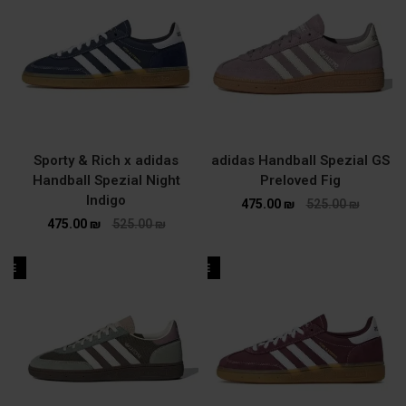
Sporty & Rich x adidas
adidas Handball Spezial GS
Handball Spezial Night
Preloved Fig
Indigo
475.00
₪
525.00
₪
475.00
₪
525.00
₪
ALE
SALE