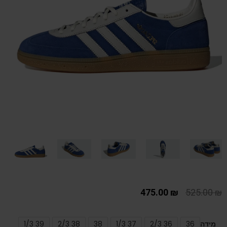
475.00
₪
525.00
₪
מידה
36
36 2/3
37 1/3
38
38 2/3
39 1/3