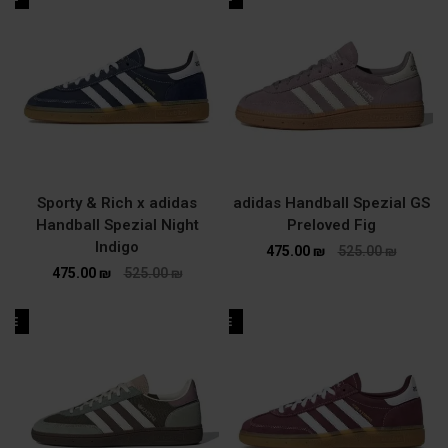
Sporty & Rich x adidas
adidas Handball Spezial GS
Handball Spezial Night
Preloved Fig
Indigo
475.00
₪
525.00
₪
475.00
₪
525.00
₪
ALE
SALE