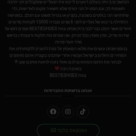
הנחשבים ביותר בעולם.דואגים לייבא את הנעליים שמקבלים הכי הרבה
תשומת לב, עם הסטייל הכי הורס שלא תשאיר מקום לאדישות, כדי
שתרגישו הכי בולטים בשכונה, בקניון או בטיול פשוט עם הכלב. בסטישוז
התחילה בייבוא של נעליים לפני 6 שנים וצברה 15000 לקוחות מרוצים
חוזרים אשר הפכו כבר לבני בית.אנחנו צוות BESTIESHOES שמים דגש על
שירות אדיב, זמין ואמין ככל הניתן. אנו שמים את הלקוח ורצונותיו בראש
סדר העדיפויות.
בנוסף אנחנו עושים את מלוא המאמץ על מנת להעניק ללקוחותינו את
המחירים הזולים בישראל.ועכשיו אחרי שהכרנו בקצרה אתם מוזמנים
לבחור את הדגם המתאים לכם ואולי נזכה לראות אתכם שוב !!!
באהבה רבה
צוות BESTIESHOES
אנחנו ברשתות החברתיות
וואטצאפ בלבד