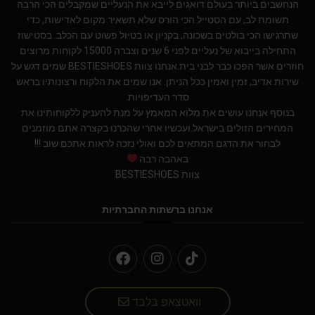
הנחשבים ביותר בעולם.דואגים לייבא את הנעליים שמקבלים הכי הרבה
תשומת לב, עם הסטייל הכי הורס שלא תשאיר מקום לאדישות, כדי
שתרגישו הכי בולטים בשכונה, בקניון או בטיול פשוט עם הכלב. בסטישוז
התחילה בייבוא של נעליים לפני 6 שנים וצברה 15000 לקוחות מרוצים
חוזרים אשר הפכו כבר לבני בית.אנחנו צוות BESTIESHOES שמים דגש על
שירות אדיב, זמין ואמין ככל הניתן. אנו שמים את הלקוח ורצונותיו בראש
סדר העדיפויות.
בנוסף אנחנו עושים את מלוא המאמץ על מנת להעניק ללקוחותינו את
המחירים הזולים בישראל.ועכשיו אחרי שהכרנו בקצרה אתם מוזמנים
לבחור את הדגם המתאים לכם ואולי נזכה לראות אתכם שוב !!!
באהבה רבה
צוות BESTIESHOES
אנחנו ברשתות החברתיות
וואטצאפ בלבד