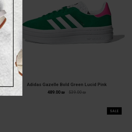
Adidas Gazelle Bold Green Lucid Pink
489.00
₪
539.00
₪
SALE