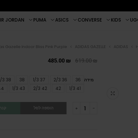
IR JORDAN
PUMA
ASICS
CONVERSE
KIDS
UG
s Gazelle Indoor Bliss Pink Purple
ADIDAS GAZELLE
ADIDAS
485.00
₪
619.00
₪
מידה
36
36 2/3
37 1/3
38
38 2/3
44
43 1/3
42 2/3
42
41 1/3
הוספה לסל
קנה 