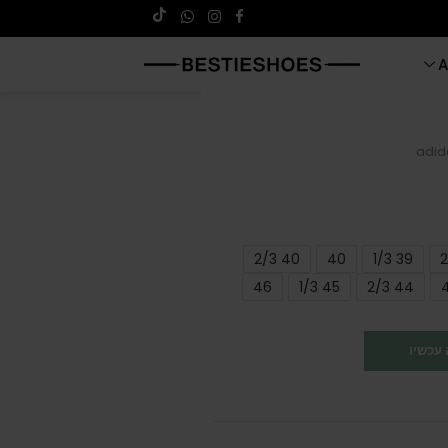
A
adida
40 2/3
40
39 1/3
46
45 1/3
44 2/3
עכשיו