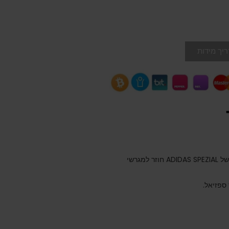
יך מידות
הסגנון הקלאסי האולטימטיבי בן 3 הפסים, ההיסטוריה של ADIDAS SPEZIAL חוזר למגרשי
ספזיאל.