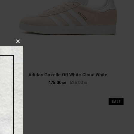
CLOSE
THIS
MODULE
Adidas Gazelle Off White Cloud White
475.00
₪
525.00
₪
SALE