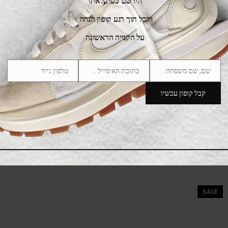
הירשם כעת לאתר
וקבל תוך רגע קופון הנחה
על הקנייה הראשונה
שם, שם משפחה
כתובת האימייל שלך
טלפון נייד
Phone
Email
Name
Number
קבל קופון עכשיו
Adidas Gazelle Bold Solar Orange Solar Green
485.00
₪
535.00
₪
SALE