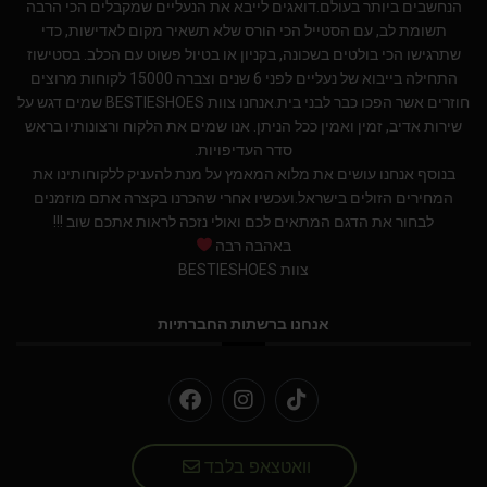
הנחשבים ביותר בעולם.דואגים לייבא את הנעליים שמקבלים הכי הרבה
תשומת לב, עם הסטייל הכי הורס שלא תשאיר מקום לאדישות, כדי
שתרגישו הכי בולטים בשכונה, בקניון או בטיול פשוט עם הכלב. בסטישוז
התחילה בייבוא של נעליים לפני 6 שנים וצברה 15000 לקוחות מרוצים
חוזרים אשר הפכו כבר לבני בית.אנחנו צוות BESTIESHOES שמים דגש על
שירות אדיב, זמין ואמין ככל הניתן. אנו שמים את הלקוח ורצונותיו בראש
סדר העדיפויות.
בנוסף אנחנו עושים את מלוא המאמץ על מנת להעניק ללקוחותינו את
המחירים הזולים בישראל.ועכשיו אחרי שהכרנו בקצרה אתם מוזמנים
לבחור את הדגם המתאים לכם ואולי נזכה לראות אתכם שוב !!!
באהבה רבה
צוות BESTIESHOES
אנחנו ברשתות החברתיות
וואטצאפ בלבד