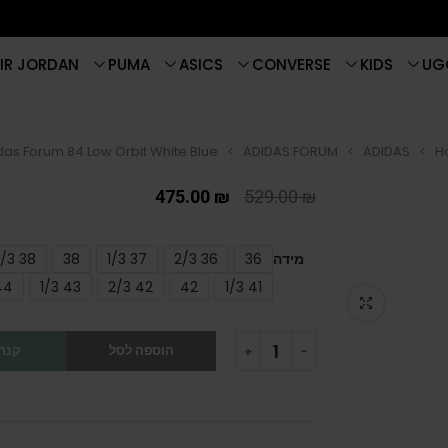
IR JORDAN
PUMA
ASICS
CONVERSE
KIDS
UG
das Forum 84 Low Orbit White Blue
ADIDAS FORUM
ADIDAS
H
475.00
₪
529.00
₪
מידה
36
36 2/3
37 1/3
38
38 2/3
44
43 1/3
42 2/3
42
41 1/3
הוספה לסל
קנה 