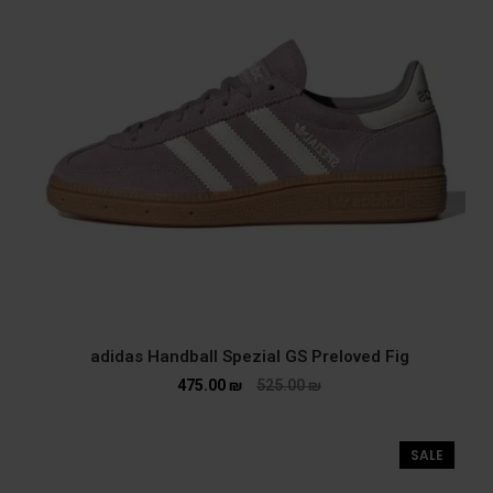
adidas Handball Spezial GS Preloved Fig
475.00
₪
525.00
₪
SALE