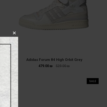
CLOSE
THIS
MODULE
Adidas Forum 84 High Orbit Grey
479.00
₪
529.00
₪
SALE