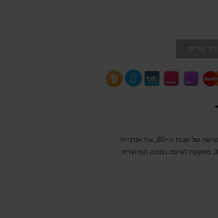
יך מידות
אדידס פורום- זוג הנעליים הקלאסיות הזה מחזיר את הגישה של שנות ה-80, את אנרגיית
הפרקט הנפיצה ואת עיצוב הקרסול האיקוני של רצועת X, מזוקקת לגרסה נמוכה המיועדת