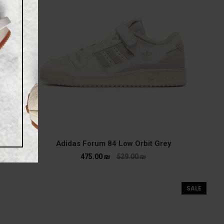
Adidas Forum 84 Low Orbit Grey
475.00
₪
529.00
₪
SALE