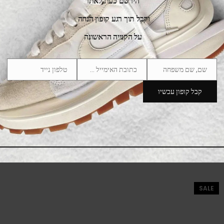
הירשם כעת לאתר
וקבל תוך רגע קופון הנחה
על הקנייה הראשונה
שם, שם משפחה
כתובת האימייל שלך
טלפון נייד
Phone
Email
Name
Number
קבל קופון עכשיו
adidas Handball Spezial Cardboard White
475.00
₪
525.00
₪
SALE