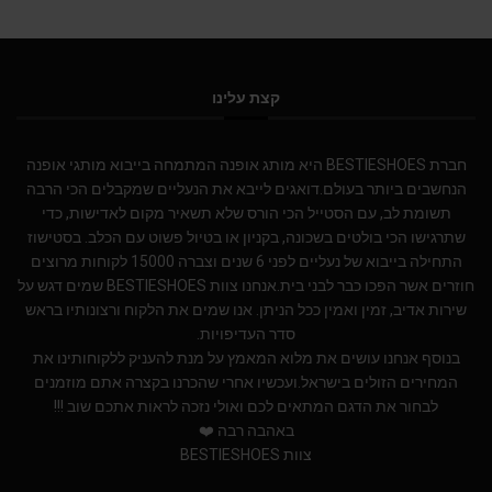
קצת עלינו
חברת BESTIESHOES היא מותג אופנה המתמחה בייבוא מותגי אופנה
הנחשבים ביותר בעולם.דואגים לייבא את הנעליים שמקבלים הכי הרבה
תשומת לב, עם הסטייל הכי הורס שלא תשאיר מקום לאדישות, כדי
שתרגישו הכי בולטים בשכונה, בקניון או בטיול פשוט עם הכלב. בסטישוז
התחילה בייבוא של נעליים לפני 6 שנים וצברה 15000 לקוחות מרוצים
חוזרים אשר הפכו כבר לבני בית.אנחנו צוות BESTIESHOES שמים דגש על
שירות אדיב, זמין ואמין ככל הניתן. אנו שמים את הלקוח ורצונותיו בראש
סדר העדיפויות.
בנוסף אנחנו עושים את מלוא המאמץ על מנת להעניק ללקוחותינו את
המחירים הזולים בישראל.ועכשיו אחרי שהכרנו בקצרה אתם מוזמנים
לבחור את הדגם המתאים לכם ואולי נזכה לראות אתכם שוב !!!
באהבה רבה ❤️
צוות BESTIESHOES