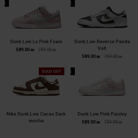
ALE
SALE
Dunk Low Lx Pink Foam
Dunk Low Reverse Panda
Volt
589.00
₪
759.00
₪
589.00
₪
759.00
₪
SOLD OUT
SALE
Nike Dunk Low Cacao Dark
Dunk Low Pink Paisley
mocha
589.00
₪
759.00
₪