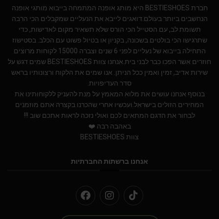
חברת BESTIESHOES היא מותג אופנה המתמחה בייבוא מותגי אופנה
הנחשבים ביותר בעולם.דואגים לייבא את הנעליים שמקבלים הכי הרבה
תשומת לב, עם הסטייל הכי הורס שלא תשאיר מקום לאדישות, כדי
שתרגישו הכי בולטים בשכונה, בקניון או בטיול פשוט עם הכלב. בסטישוז
התחילה בייבוא של נעליים לפני 6 שנים וצברה 15000 לקוחות מרוצים
חוזרים אשר הפכו כבר לבני בית.אנחנו צוות BESTIESHOES שמים דגש על
שירות אדיב, זמין ואמין ככל הניתן. אנו שמים את הלקוח ורצונותיו בראש
סדר העדיפויות.
בנוסף אנחנו עושים את מלוא המאמץ על מנת להעניק ללקוחותינו את
המחירים הזולים בישראל.ועכשיו אחרי שהכרנו בקצרה אתם מוזמנים
לבחור את הדגם המתאים לכם ואולי נזכה לראות אתכם שוב !!!
באהבה רבה ❤️
צוות BESTIESHOES
אנחנו ברשתות החברתיות