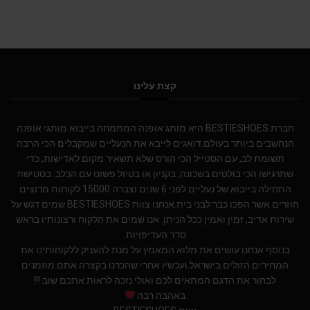
קצת עלינו
חברת BESTIESHOES היא מותג אופנה המתמחה בייבוא מותגי אופנה
הנחשבים ביותר בעולם.דואגים לייבא את הנעליים שמקבלים הכי הרבה
תשומת לב, עם הסטייל הכי הורס שלא תשאיר מקום לאדישות, כדי
שתרגישו הכי בולטים בשכונה, בקניון או בטיול פשוט עם הכלב. בסטישוז
התחילה בייבוא של נעליים לפני 6 שנים וצברה 15000 לקוחות מרוצים
חוזרים אשר הפכו כבר לבני בית.אנחנו צוות BESTIESHOES שמים דגש על
שירות אדיב, זמין ואמין ככל הניתן. אנו שמים את הלקוח ורצונותיו בראש
סדר העדיפויות.
בנוסף אנחנו עושים את מלוא המאמץ על מנת להעניק ללקוחותינו את
המחירים הזולים בישראל.ועכשיו אחרי שהכרנו בקצרה אתם מוזמנים
לבחור את הדגם המתאים לכם ואולי נזכה לראות אתכם שוב !!!
באהבה רבה