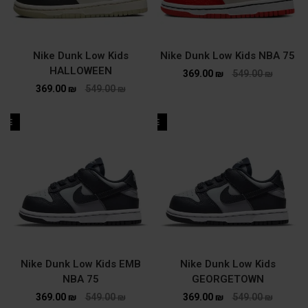
Nike Dunk Low Kids
Nike Dunk Low Kids NBA 75
HALLOWEEN
369.00
₪
549.00
₪
369.00
₪
549.00
₪
ALE
SALE
Nike Dunk Low Kids EMB
Nike Dunk Low Kids
NBA 75
GEORGETOWN
369.00
₪
549.00
₪
369.00
₪
549.00
₪