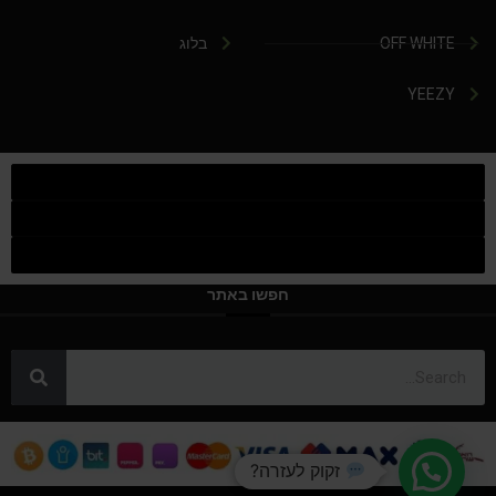
OFF WHITE
בלוג
YEEZY
חפשו באתר
זקוק לעזרה?