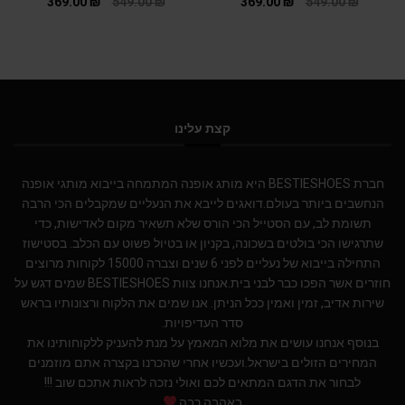
369.00
₪
549.00
₪
369.00
₪
549.00
₪
קצת עלינו
חברת BESTIESHOES היא מותג אופנה המתמחה בייבוא מותגי אופנה
הנחשבים ביותר בעולם.דואגים לייבא את הנעליים שמקבלים הכי הרבה
תשומת לב, עם הסטייל הכי הורס שלא תשאיר מקום לאדישות, כדי
שתרגישו הכי בולטים בשכונה, בקניון או בטיול פשוט עם הכלב. בסטישוז
התחילה בייבוא של נעליים לפני 6 שנים וצברה 15000 לקוחות מרוצים
חוזרים אשר הפכו כבר לבני בית.אנחנו צוות BESTIESHOES שמים דגש על
שירות אדיב, זמין ואמין ככל הניתן. אנו שמים את הלקוח ורצונותיו בראש
סדר העדיפויות.
בנוסף אנחנו עושים את מלוא המאמץ על מנת להעניק ללקוחותינו את
המחירים הזולים בישראל.ועכשיו אחרי שהכרנו בקצרה אתם מוזמנים
לבחור את הדגם המתאים לכם ואולי נזכה לראות אתכם שוב !!!
באהבה רבה