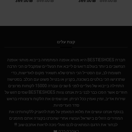
369.00
₪
549.00
₪
369.00
₪
549.00
₪
קצת עלינו
חברת BESTIESHOES היא מותג אופנה המתמחה בייבוא מותגי אופנה
הנחשבים ביותר בעולם.דואגים לייבא את הנעליים שמקבלים הכי הרבה
תשומת לב, עם הסטייל הכי הורס שלא תשאיר מקום לאדישות, כדי
שתרגישו הכי בולטים בשכונה, בקניון או בטיול פשוט עם הכלב. בסטישוז
התחילה בייבוא של נעליים לפני 6 שנים וצברה 15000 לקוחות מרוצים
חוזרים אשר הפכו כבר לבני בית.אנחנו צוות BESTIESHOES שמים דגש על
שירות אדיב, זמין ואמין ככל הניתן. אנו שמים את הלקוח ורצונותיו בראש
סדר העדיפויות.
בנוסף אנחנו עושים את מלוא המאמץ על מנת להעניק ללקוחותינו את
המחירים הזולים בישראל.ועכשיו אחרי שהכרנו בקצרה אתם מוזמנים
לבחור את הדגם המתאים לכם ואולי נזכה לראות אתכם שוב !!!
באהבה רבה ❤️