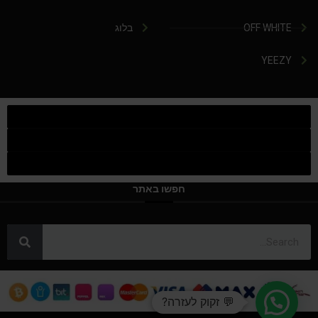
OFF WHITE
בלוג
YEEZY
חפשו באתר
💬 זקוק לעזרה?