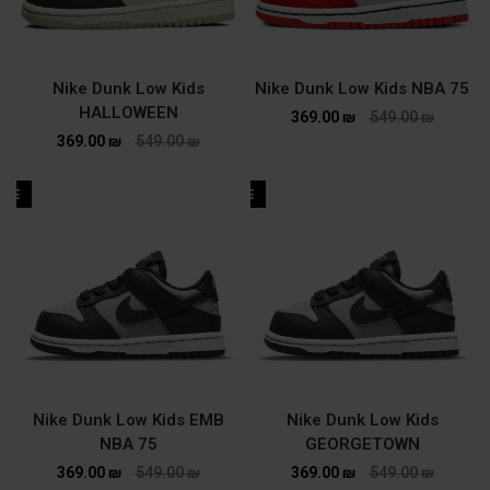
Nike Dunk Low Kids
Nike Dunk Low Kids NBA 75
HALLOWEEN
369.00
₪
549.00
₪
369.00
₪
549.00
₪
ALE
SALE
Nike Dunk Low Kids EMB
Nike Dunk Low Kids
NBA 75
GEORGETOWN
369.00
₪
549.00
₪
369.00
₪
549.00
₪