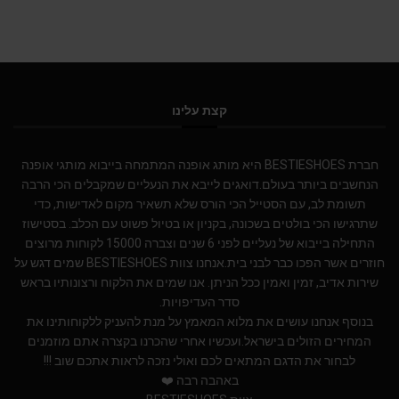
קצת עלינו
חברת BESTIESHOES היא מותג אופנה המתמחה בייבוא מותגי אופנה
הנחשבים ביותר בעולם.דואגים לייבא את הנעליים שמקבלים הכי הרבה
תשומת לב, עם הסטייל הכי הורס שלא תשאיר מקום לאדישות, כדי
שתרגישו הכי בולטים בשכונה, בקניון או בטיול פשוט עם הכלב. בסטישוז
התחילה בייבוא של נעליים לפני 6 שנים וצברה 15000 לקוחות מרוצים
חוזרים אשר הפכו כבר לבני בית.אנחנו צוות BESTIESHOES שמים דגש על
שירות אדיב, זמין ואמין ככל הניתן. אנו שמים את הלקוח ורצונותיו בראש
סדר העדיפויות.
בנוסף אנחנו עושים את מלוא המאמץ על מנת להעניק ללקוחותינו את
המחירים הזולים בישראל.ועכשיו אחרי שהכרנו בקצרה אתם מוזמנים
לבחור את הדגם המתאים לכם ואולי נזכה לראות אתכם שוב !!!
באהבה רבה ❤️