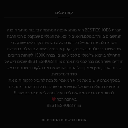
קצת עלינו
חברת BESTIESHOES היא מותג אופנה המתמחה בייבוא מותגי אופנה
הנחשבים ביותר בעולם.דואגים לייבא את הנעליים שמקבלים הכי הרבה
תשומת לב, עם הסטייל הכי הורס שלא תשאיר מקום לאדישות, כדי
שתרגישו הכי בולטים בשכונה, בקניון או בטיול פשוט עם הכלב. בסטישוז
התחילה בייבוא של נעליים לפני 6 שנים וצברה 15000 לקוחות מרוצים
חוזרים אשר הפכו כבר לבני בית.אנחנו צוות BESTIESHOES שמים דגש על
שירות אדיב, זמין ואמין ככל הניתן. אנו שמים את הלקוח ורצונותיו בראש
סדר העדיפויות.
בנוסף אנחנו עושים את מלוא המאמץ על מנת להעניק ללקוחותינו את
המחירים הזולים בישראל.ועכשיו אחרי שהכרנו בקצרה אתם מוזמנים
לבחור את הדגם המתאים לכם ואולי נזכה לראות אתכם שוב !!!
באהבה רבה
צוות BESTIESHOES
אנחנו ברשתות החברתיות