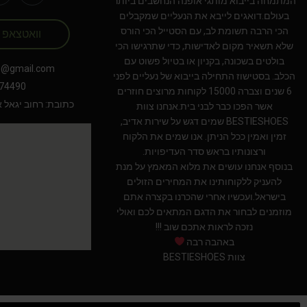
המתמחה בייבוא מותגי אופנה הנחשבים ביותר
בעולם.דואגים לייבא את הנעליים שמקבלים
הכי הרבה תשומת לב, עם הסטייל הכי הורס
וואטצאפ
שלא תשאיר מקום לאדישות, כדי שתרגישו הכי
בולטים בשכונה, בקניון או בטיול פשוט עם
s@gmail.com
הכלב. בסטישוז התחילה בייבוא של נעליים לפני
74490
6 שנים וצברה 15000 לקוחות מרוצים חוזרים
כתובת: רחוב יגאל אלון 94 תל אב
אשר הפכו כבר לבני בית.אנחנו צוות
BESTIESHOES שמים דגש על שירות אדיב,
זמין ואמין ככל הניתן. אנו שמים את הלקוח
ורצונותיו בראש סדר העדיפויות.
בנוסף אנחנו עושים את מלוא המאמץ על מנת
להעניק ללקוחותינו את המחירים הזולים
בישראל.ועכשיו אחרי שהכרנו בקצרה אתם
מוזמנים לבחור את הדגם המתאים לכם ואולי
נזכה לראות אתכם שוב !!!
באהבה רבה
צוות BESTIESHOES