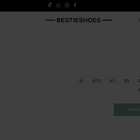
41
40.5
40
39
3
עכשיו