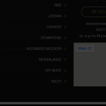
NIKE
 בלבד
JORDAN
bestieshoes
CONVERS
05471
יב יפו
DR.MARTENS
ALEXANDER MCQUEEN
NEW BALANCE
OFF WHITE
YEEZY