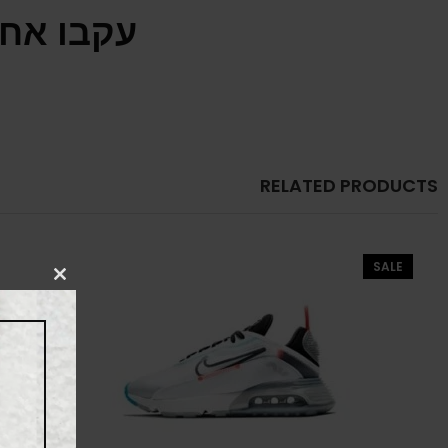
עקבו אחר
RELATED PRODUCTS
SALE
CLOSE
THIS
MODULE