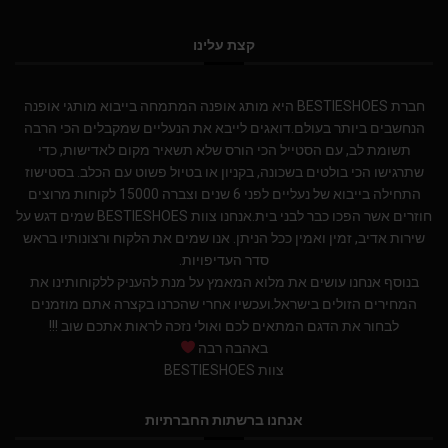
קצת עלינו
חברת BESTIESHOES היא מותג אופנה המתמחה בייבוא מותגי אופנה
הנחשבים ביותר בעולם.דואגים לייבא את הנעליים שמקבלים הכי הרבה
תשומת לב, עם הסטייל הכי הורס שלא תשאיר מקום לאדישות, כדי
שתרגישו הכי בולטים בשכונה, בקניון או בטיול פשוט עם הכלב. בסטישוז
התחילה בייבוא של נעליים לפני 6 שנים וצברה 15000 לקוחות מרוצים
חוזרים אשר הפכו כבר לבני בית.אנחנו צוות BESTIESHOES שמים דגש על
שירות אדיב, זמין ואמין ככל הניתן. אנו שמים את הלקוח ורצונותיו בראש
סדר העדיפויות.
בנוסף אנחנו עושים את מלוא המאמץ על מנת להעניק ללקוחותינו את
המחירים הזולים בישראל.ועכשיו אחרי שהכרנו בקצרה אתם מוזמנים
לבחור את הדגם המתאים לכם ואולי נזכה לראות אתכם שוב !!!
באהבה רבה
צוות BESTIESHOES
אנחנו ברשתות החברתיות