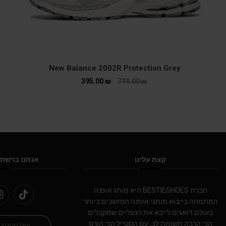
New Balance 2002R Protection Grey
395.00
₪
719.00
₪
קצת עלינו
אנחנו ברשתו
חברת BESTIESHOES היא מותג אופנה
המתמחה בייבוא מותגי אופנה הנחשבים ביותר
בעולם.דואגים לייבא את הנעליים שמקבלים
הכי הרבה תשומת לב, עם הסטייל הכי הורס
וואטצאפ