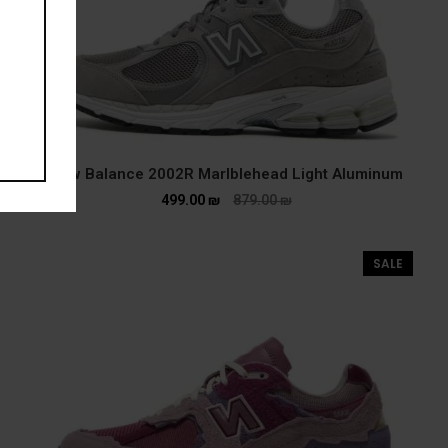
New Balance 2002R Marlblehead Light Aluminum
499.00
₪
879.00
₪
SALE