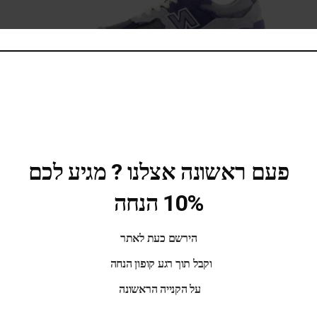
פעם ראשונה אצלנו ? מגיע לכם
New Balance 2002R Light Arctic
10% הנחה
589.00
₪
639.00
₪
הירשם כעת לאתר
SALE
וקבל תוך רגע קופון הנחה
על הקנייה הראשונה