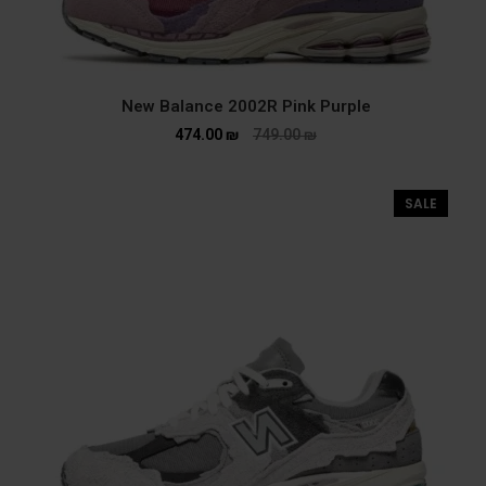
New Balance 2002R Pink Purple
474.00
₪
749.00
₪
SALE