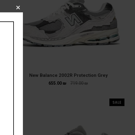
CLOSE
THIS
MODULE
New Balance 2002R Protection Grey
655.00
₪
719.00
₪
SALE