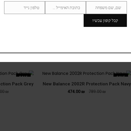
שם, שם משפחה
כתובת האימייל שלך
טלפון נייד
Phone
Email
Name
Number
קבל קופון עכשיו
New Balance 2002R Protection Pack Sea Salt
499.00
₪
786.00
₪
SALE
SALE
ction Pack Grey
New Balance 2002R Protection Pack Navy
.00
₪
474.00
₪
789.00
₪