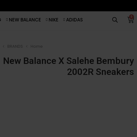
0
G
NEW BALANCE
NIKE
ADIDAS
BRANDS
Home
New Balance X Salehe Bembury
2002R Sneakers