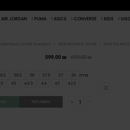
AIR JORDAN
PUMA
ASICS
CONVERSE
KIDS
UG
e Bembury 2002R Sneakers
NEW BALANCE 2002R
NEW BALANCE
599.00
₪
659.00
₪
מידה
36
37
37.5
38
38.5
9.5
.5
45
44.5
44
43
42.5
הוספה לסל
קנה 