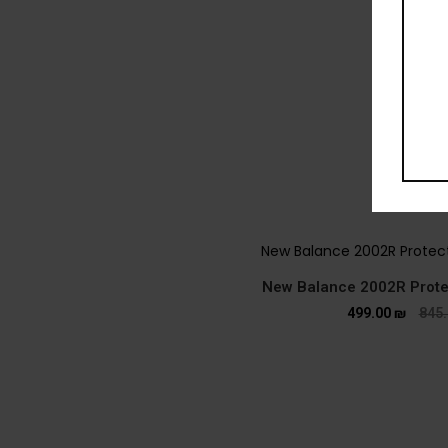
New Balance 2002R Prote
499.00
₪
845