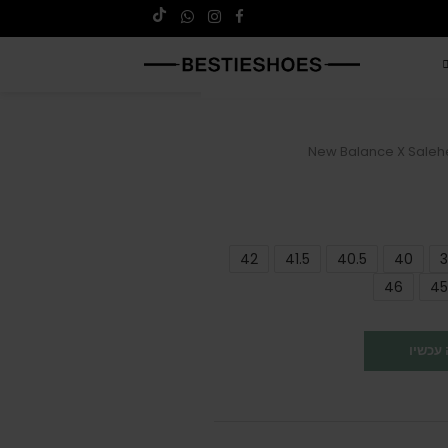
New Balance X Saleh
42
41.5
40.5
40
3
46
45
עכשיו