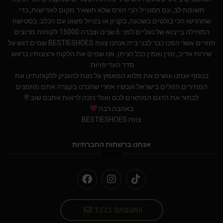
תשומת לב, עם הסטייל הכי הורס שלא תשאיר מקום לאדישות, כדי
שתרגישו הכי בולטים בשכונה, בקניון או בטיול פשוט עם הכלב. בסטישוז
התחילה בייבוא של נעליים לפני 6 שנים וצברה 15000 לקוחות מרוצים
חוזרים אשר הפכו כבר לבני בית.אנחנו צוות BESTIESHOES שמים דגש על
שירות אדיב, זמין ואמין ככל הניתן. אנו שמים את הלקוח ורצונותיו בראש
סדר העדיפויות.
בנוסף אנחנו עושים את מלוא המאמץ על מנת להעניק ללקוחותינו את
המחירים הזולים בישראל.ועכשיו אחרי שהכרנו בקצרה אתם מוזמנים
לבחור את הדגם המתאים לכם ואולי נזכה לראות אתכם שוב !!!
באהבה רבה
צוות BESTIESHOES
אנחנו ברשתות החברתיות
וואטצאפ בלבד