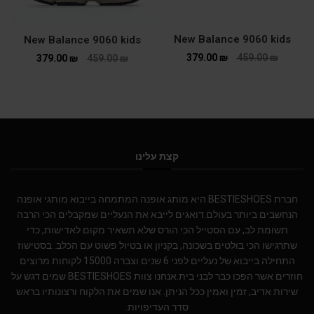
New Balance 9060 kids
New Balance 9060 kids
379.00
₪
459.00
₪
379.00
₪
459.00
₪
קצת עלינו
חברת BESTIESHOES היא מותג אופנה המתמחה בייבוא מותגי אופנה
הנחשבים ביותר בעולם.דואגים לייבא את הנעליים שמקבלים הכי הרבה
תשומת לב, עם הסטייל הכי הורס שלא תשאיר מקום לאדישות, כדי
שתרגישו הכי בולטים בשכונה, בקניון או בטיול פשוט עם הכלב. בסטישוז
התחילה בייבוא של נעליים לפני 6 שנים וצברה 15000 לקוחות מרוצים
חוזרים אשר הפכו כבר לבני בית.אנחנו צוות BESTIESHOES שמים דגש על
שירות אדיב, זמין ואמין ככל הניתן. אנו שמים את הלקוח ורצונותיו בראש
סדר העדיפויות.