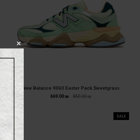
CLOSE
THIS
MODULE
New Balance 9060 Easter Pack Sweetgrass
669.00
₪
850.00
₪
SALE