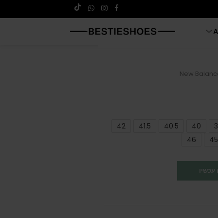
A
New Balance
42
41.5
40.5
40
3
46
45
עכשיו