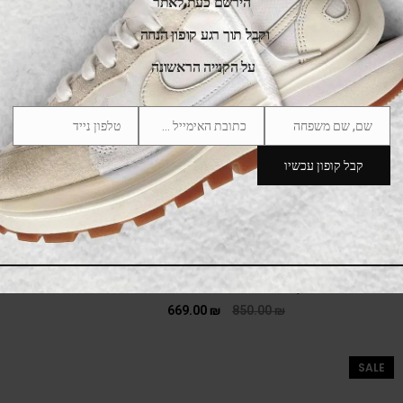
הירשם כעת לאתר
וקבל תוך רגע קופון הנחה
על הקנייה הראשונה
שם, שם משפחה
כתובת האימייל שלך
טלפון נייד
Phone
Email
Name
Number
קבל קופון עכשיו
New Balance 9060 Pearl Grey Linen
669.00
₪
850.00
₪
SALE