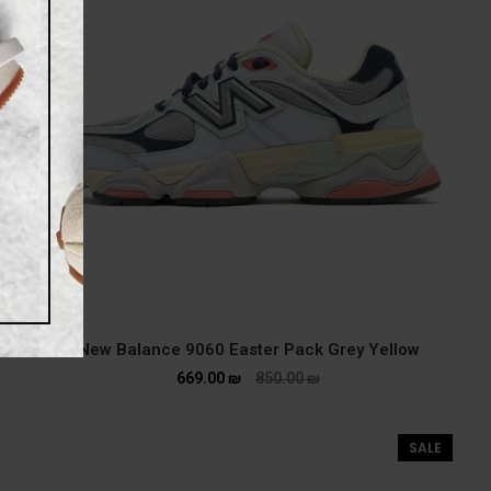
New Balance 9060 Easter Pack Grey Yellow
669.00
₪
850.00
₪
SALE