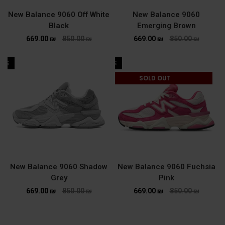
New Balance 9060 Off White
New Balance 9060
Black
Emerging Brown
669.00
₪
850.00
₪
669.00
₪
850.00
₪
ALE
SALE
SOLD OUT
New Balance 9060 Shadow
New Balance 9060 Fuchsia
Grey
Pink
669.00
₪
850.00
₪
669.00
₪
850.00
₪