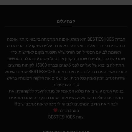
קצת עלינו
חברת BESTIESHOES היא מותג אופנה המתמחה בייבוא מותגי אופנה
הנחשבים ביותר בעולם.דואגים לייבא את הנעליים שמקבלים הכי הרבה
תשומת לב, עם הסטייל הכי הורס שלא תשאיר מקום לאדישות, כדי
שתרגישו הכי בולטים בשכונה, בקניון או בטיול פשוט עם הכלב. בסטישוז
התחילה בייבוא של נעליים לפני 6 שנים וצברה 15000 לקוחות מרוצים
חוזרים אשר הפכו כבר לבני בית.אנחנו צוות BESTIESHOES שמים דגש על
שירות אדיב, זמין ואמין ככל הניתן. אנו שמים את הלקוח ורצונותיו בראש
סדר העדיפויות.
בנוסף אנחנו עושים את מלוא המאמץ על מנת להעניק ללקוחותינו את
המחירים הזולים בישראל.ועכשיו אחרי שהכרנו בקצרה אתם מוזמנים
לבחור את הדגם המתאים לכם ואולי נזכה לראות אתכם שוב !!!
באהבה רבה
צוות BESTIESHOES
אנחנו ברשתות החברתיות