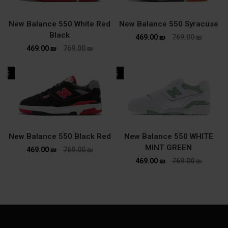
New Balance 550 White Red
New Balance 550 Syracuse
Black
469.00
₪
769.00
₪
469.00
₪
769.00
₪
ALE
SALE
New Balance 550 Black Red
New Balance 550 WHITE
MINT GREEN
469.00
₪
769.00
₪
469.00
₪
769.00
₪