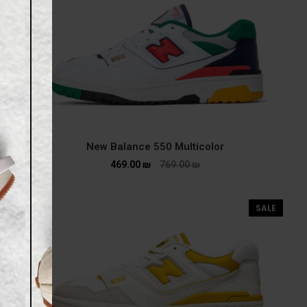
New Balance 550 Multicolor
469.00
₪
769.00
₪
SALE