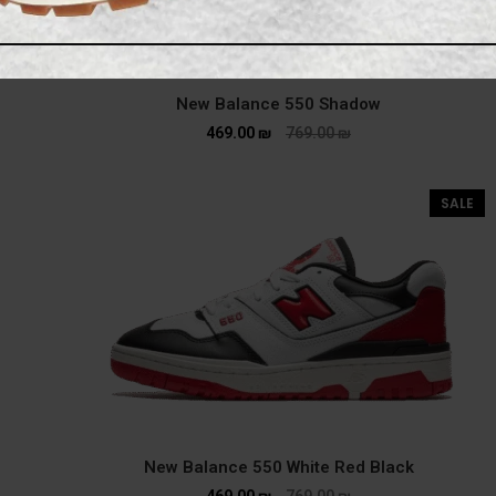
New Balance 550 Shadow
469.00
₪
769.00
₪
SALE
New Balance 550 White Red Black
469.00
₪
769.00
₪