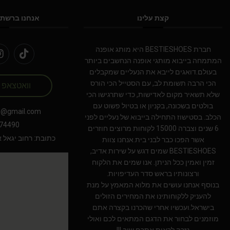
קצת עלינו
אנחנו ברשתו
חברת BESTIESHOES היא מותג אופנה
המתמחה בייבוא מותגי אופנה הנחשבים ביותר
בעולם.דואגים לייבא את הנעליים שמקבלים
הכי הרבה תשומת לב, עם הסטייל הכי הורס
וואטצאפ
שלא תשאיר מקום לאדישות, כדי שתרגישו הכי
בולטים בשכונה, בקניון או בטיול פשוט עם
s@gmail.com
הכלב. בסטישוז התחילה בייבוא של נעליים לפני
74490
6 שנים וצברה 15000 לקוחות מרוצים חוזרים
כתובת: רחוב יגאל אלון 94 תל אב
אשר הפכו כבר לבני בית.אנחנו צוות
BESTIESHOES שמים דגש על שירות אדיב,
זמין ואמין ככל הניתן. אנו שמים את הלקוח
ורצונותיו בראש סדר העדיפויות.
בנוסף אנחנו עושים את מלוא המאמץ על מנת
להעניק ללקוחותינו את המחירים הזולים
בישראל.ועכשיו אחרי שהכרנו בקצרה אתם
מוזמנים לבחור את הדגם המתאים לכם ואולי
נזכה לראות אתכם שוב !!!