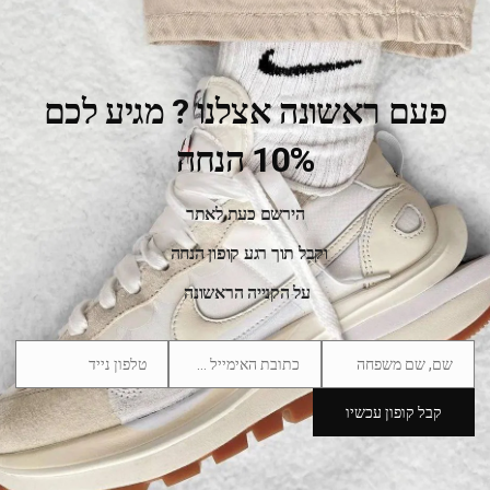
פעם ראשונה אצלנו ? מגיע לכם
10% הנחה
הירשם כעת לאתר
New Balance 550 Rich Paul
וקבל תוך רגע קופון הנחה
469.00
₪
769.00
₪
על הקנייה הראשונה
SALE
שם, שם משפחה
כתובת האימייל שלך
טלפון נייד
Phone
Email
Name
Number
קבל קופון עכשיו