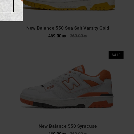
New Balance 550 Sea Salt Varsity Gold
469.00
₪
769.00
₪
SALE
New Balance 550 Syracuse
469.00
₪
769.00
₪