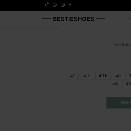
New Bala
42
41.5
40.5
40
3
46
45
עכשיו