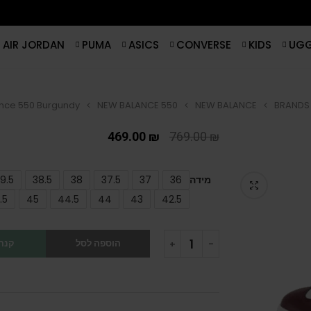
AIR JORDAN
PUMA
ASICS
CONVERSE
KIDS
UG
nce 550 Burgundy
NEW BALANCE 550
NEW BALANCE
BRANDS
469.00
₪
769.00
₪
מידה
36
37
37.5
38
38.5
9.5
.5
45
44.5
44
43
42.5
הוספה לסל
קנה 