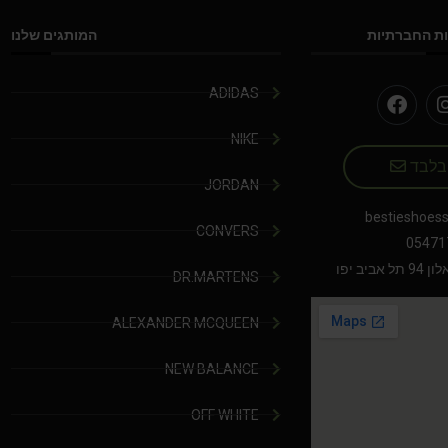
ת החברתיות
המותגים שלנו
ADIDAS
NIKE
 בלבד
JORDAN
bestieshoes
CONVERS
05471
יב יפו
DR.MARTENS
ALEXANDER MCQUEEN
NEW BALANCE
OFF WHITE