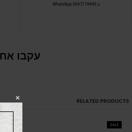
ב 0547174490 WhatsApp
עקבו אחר
RELATED PRODUCTS
CLOSE
THIS
MODULE
SALE