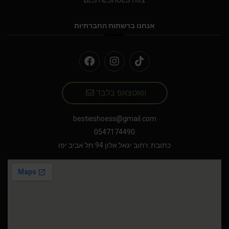
צוות BESTIESHOES
אנחנו ברשתות החברתיות
וואטצאפ בלבד
bestieshoess@gmail.com
0547174490
כתובת: רחוב יגאל אלון 94 תל אביב יפו