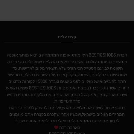
קצת עלינו
חברת BESTIESHOES היא מותג אופנה המתמחה בייבוא מותגי אופנה
הנחשבים ביותר בעולם.דואגים לייבא את הנעליים שמקבלים הכי הרבה
תשומת לב, עם הסטייל הכי הורס שלא תשאיר מקום לאדישות, כדי
שתרגישו הכי בולטים בשכונה, בקניון או בטיול פשוט עם הכלב. בסטישוז
התחילה בייבוא של נעליים לפני 6 שנים וצברה 15000 לקוחות מרוצים
חוזרים אשר הפכו כבר לבני בית.אנחנו צוות BESTIESHOES שמים דגש על
שירות אדיב, זמין ואמין ככל הניתן. אנו שמים את הלקוח ורצונותיו בראש
סדר העדיפויות.
בנוסף אנחנו עושים את מלוא המאמץ על מנת להעניק ללקוחותינו את
המחירים הזולים בישראל.ועכשיו אחרי שהכרנו בקצרה אתם מוזמנים
לבחור את הדגם המתאים לכם ואולי נזכה לראות אתכם שוב !!!
באהבה רבה