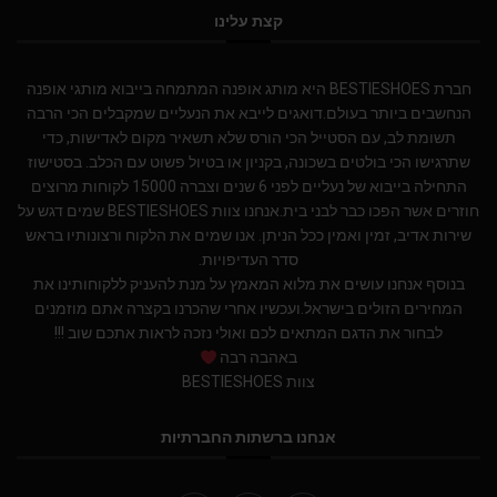
קצת עלינו
חברת BESTIESHOES היא מותג אופנה המתמחה בייבוא מותגי אופנה
הנחשבים ביותר בעולם.דואגים לייבא את הנעליים שמקבלים הכי הרבה
תשומת לב, עם הסטייל הכי הורס שלא תשאיר מקום לאדישות, כדי
שתרגישו הכי בולטים בשכונה, בקניון או בטיול פשוט עם הכלב. בסטישוז
התחילה בייבוא של נעליים לפני 6 שנים וצברה 15000 לקוחות מרוצים
חוזרים אשר הפכו כבר לבני בית.אנחנו צוות BESTIESHOES שמים דגש על
שירות אדיב, זמין ואמין ככל הניתן. אנו שמים את הלקוח ורצונותיו בראש
סדר העדיפויות.
בנוסף אנחנו עושים את מלוא המאמץ על מנת להעניק ללקוחותינו את
המחירים הזולים בישראל.ועכשיו אחרי שהכרנו בקצרה אתם מוזמנים
לבחור את הדגם המתאים לכם ואולי נזכה לראות אתכם שוב !!!
באהבה רבה
צוות BESTIESHOES
אנחנו ברשתות החברתיות