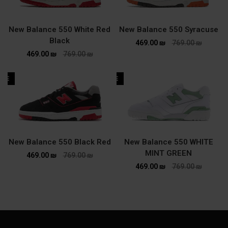
New Balance 550 White Red
New Balance 550 Syracuse
Black
469.00
₪
769.00
₪
469.00
₪
769.00
₪
ALE
SALE
New Balance 550 Black Red
New Balance 550 WHITE
MINT GREEN
469.00
₪
769.00
₪
469.00
₪
769.00
₪