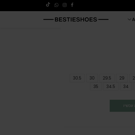
A
30.5
30
29.5
29
2
35
34.5
34
עכשיו