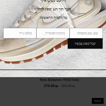
הירשם כעת לאתר
וקבל תוך רגע קופון הנחה
על הקנייה הראשונה
שם, שם משפחה
כתובת האימייל שלך
טלפון נייד
Phone
Email
Name
Number
קבל קופון עכשיו
New Balance 9060 kids
379.00
₪
459.00
₪
SALE