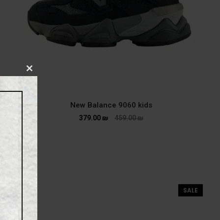
CLOSE
THIS
MODULE
New Balance 9060 kids
379.00
₪
459.00
₪
SALE