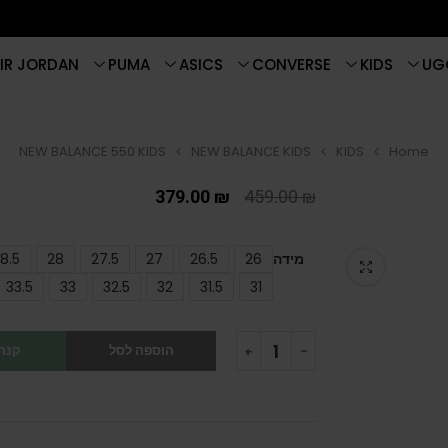
IR JORDAN
PUMA
ASICS
CONVERSE
KIDS
UG
NEW BALANCE 550 KIDS
NEW BALANCE KIDS
KIDS
Home
379.00
₪
459.00
₪
מידה
26
26.5
27
27.5
28
8.5
33.5
33
32.5
32
31.5
31
הוספה לסל
קנה 