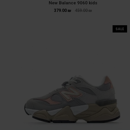
New Balance 9060 kids
379.00
₪
459.00
₪
SALE