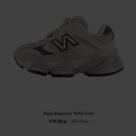
New Balance 9060 kids
379.00
₪
459.00
₪