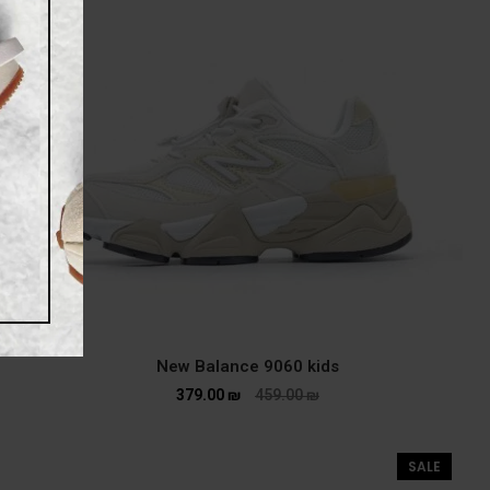
New Balance 9060 kids
379.00
₪
459.00
₪
SALE