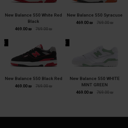
New Balance 550 White Red
New Balance 550 Syracuse
Black
469.00
₪
769.00
₪
469.00
₪
769.00
₪
ALE
SALE
New Balance 550 Black Red
New Balance 550 WHITE
MINT GREEN
469.00
₪
769.00
₪
469.00
₪
769.00
₪