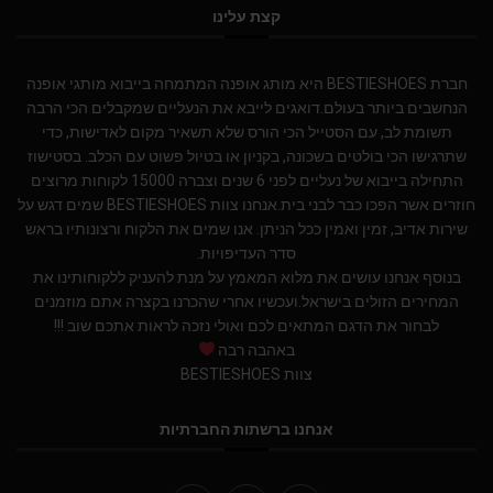
קצת עלינו
חברת BESTIESHOES היא מותג אופנה המתמחה בייבוא מותגי אופנה
הנחשבים ביותר בעולם.דואגים לייבא את הנעליים שמקבלים הכי הרבה
תשומת לב, עם הסטייל הכי הורס שלא תשאיר מקום לאדישות, כדי
שתרגישו הכי בולטים בשכונה, בקניון או בטיול פשוט עם הכלב. בסטישוז
התחילה בייבוא של נעליים לפני 6 שנים וצברה 15000 לקוחות מרוצים
חוזרים אשר הפכו כבר לבני בית.אנחנו צוות BESTIESHOES שמים דגש על
שירות אדיב, זמין ואמין ככל הניתן. אנו שמים את הלקוח ורצונותיו בראש
סדר העדיפויות.
בנוסף אנחנו עושים את מלוא המאמץ על מנת להעניק ללקוחותינו את
המחירים הזולים בישראל.ועכשיו אחרי שהכרנו בקצרה אתם מוזמנים
לבחור את הדגם המתאים לכם ואולי נזכה לראות אתכם שוב !!!
באהבה רבה
צוות BESTIESHOES
אנחנו ברשתות החברתיות