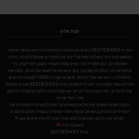
קצת עלינו
חברת BESTIESHOES היא מותג אופנה המתמחה בייבוא מותגי אופנה
הנחשבים ביותר בעולם.דואגים לייבא את הנעליים שמקבלים הכי הרבה
תשומת לב, עם הסטייל הכי הורס שלא תשאיר מקום לאדישות, כדי
שתרגישו הכי בולטים בשכונה, בקניון או בטיול פשוט עם הכלב. בסטישוז
התחילה בייבוא של נעליים לפני 6 שנים וצברה 15000 לקוחות מרוצים
חוזרים אשר הפכו כבר לבני בית.אנחנו צוות BESTIESHOES שמים דגש על
שירות אדיב, זמין ואמין ככל הניתן. אנו שמים את הלקוח ורצונותיו בראש
סדר העדיפויות.
בנוסף אנחנו עושים את מלוא המאמץ על מנת להעניק ללקוחותינו את
המחירים הזולים בישראל.ועכשיו אחרי שהכרנו בקצרה אתם מוזמנים
לבחור את הדגם המתאים לכם ואולי נזכה לראות אתכם שוב !!!
באהבה רבה
צוות BESTIESHOES