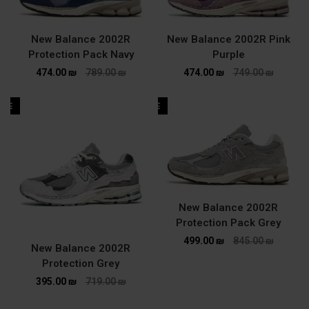
New Balance 2002R
New Balance 2002R Pink
Protection Pack Navy
Purple
474.00
₪
789.00
₪
474.00
₪
749.00
₪
ALE
SALE
New Balance 2002R
Protection Pack Grey
499.00
₪
845.00
₪
New Balance 2002R
Protection Grey
395.00
₪
719.00
₪