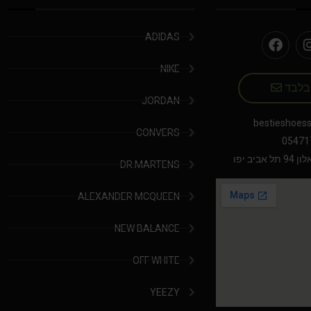
ADIDAS
NIKE
 בלבד
JORDAN
bestieshoes
CONVERS
05471
יב יפו
DR.MARTENS
ALEXANDER MCQUEEN
NEW BALANCE
OFF WHITE
YEEZY