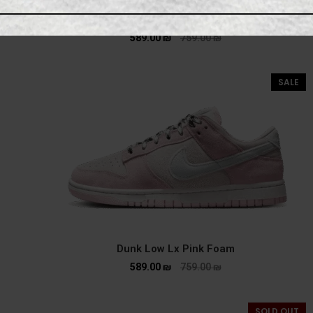
Dunk Low Ocean
589.00
₪
759.00
₪
SALE
Dunk Low Lx Pink Foam
589.00
₪
759.00
₪
SOLD OUT