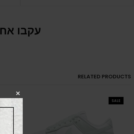
עקבו אחר
RELATED PRODUCTS
CLOSE
SALE
THIS
MODULE