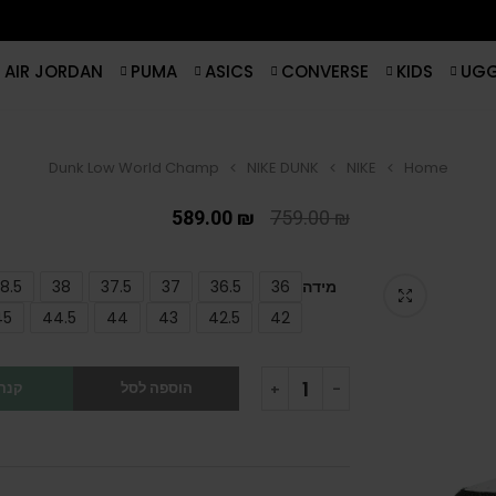
AIR JORDAN
PUMA
ASICS
CONVERSE
KIDS
UG
Dunk Low World Champ
NIKE DUNK
NIKE
Home
589.00
₪
759.00
₪
מידה
36
36.5
37
37.5
38
8.5
45
44.5
44
43
42.5
42
הוספה לסל
קנה 