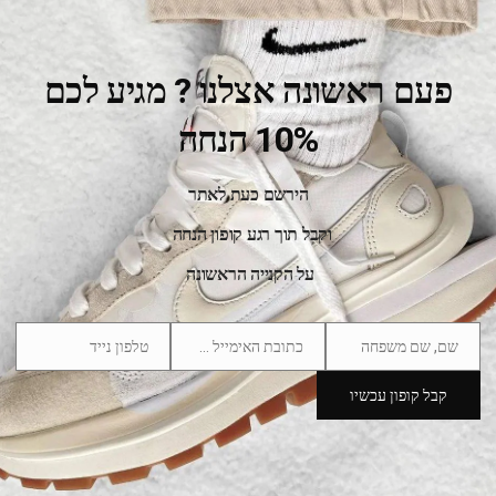
פעם ראשונה אצלנו ? מגיע לכם
10% הנחה
Nike Dunk Low Phantom Metallic Gold Women
589.00
₪
759.00
₪
הירשם כעת לאתר
וקבל תוך רגע קופון הנחה
SALE
על הקנייה הראשונה
שם, שם משפחה
כתובת האימייל שלך
טלפון נייד
Phone
Email
Name
Number
קבל קופון עכשיו