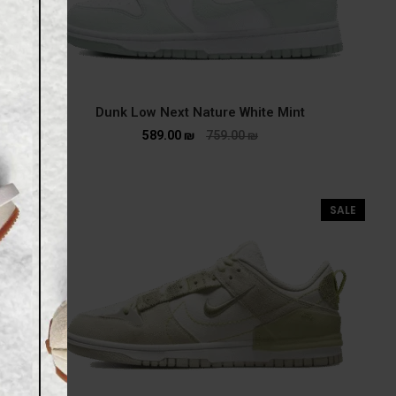
Dunk Low Next Nature White Mint
589.00
₪
759.00
₪
SALE