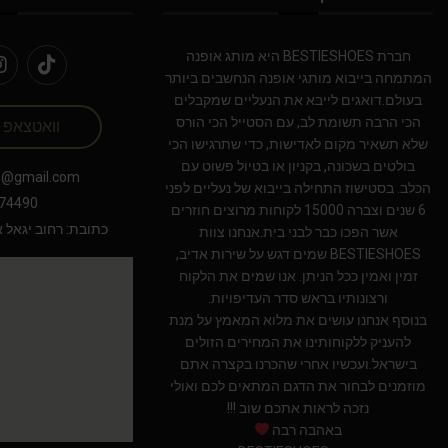
חברת BESTIESHOES היא מותג אופנה
המתמחה בייבוא מותגי אופנה הנחשבים ביותר
בעולם.דואגים לייבא את הנעליים שמקבלים
הכי הרבה תשומת לב, עם הסטייל הכי הורס
וואטצאפ
שלא תשאיר מקום לאדישות, כדי שתרגישו הכי
בולטים בשכונה, בקניון או בטיול פשוט עם
s@gmail.com
הכלב. בסטישוז התחילה בייבוא של נעליים לפני
74490
6 שנים וצברה 15000 לקוחות מרוצים חוזרים
כתובת: רחוב יגאל אלון 94 תל אב
אשר הפכו כבר לבני בית.אנחנו צוות
BESTIESHOES שמים דגש על שירות אדיב,
זמין ואמין ככל הניתן. אנו שמים את הלקוח
ורצונותיו בראש סדר העדיפויות.
בנוסף אנחנו עושים את מלוא המאמץ על מנת
להעניק ללקוחותינו את המחירים הזולים
בישראל.ועכשיו אחרי שהכרנו בקצרה אתם
מוזמנים לבחור את הדגם המתאים לכם ואולי
נזכה לראות אתכם שוב !!!
באהבה רבה