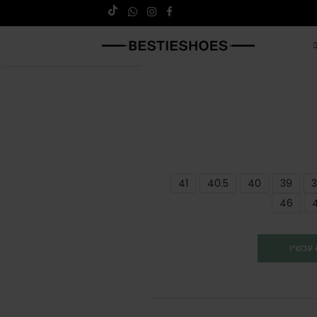
41
40.5
40
39
3
46
עכשיו