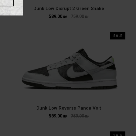
Dunk Low Disrupt 2 Green Snake
589.00
₪
759.00
₪
SALE
Dunk Low Reverse Panda Volt
589.00
₪
759.00
₪
SALE