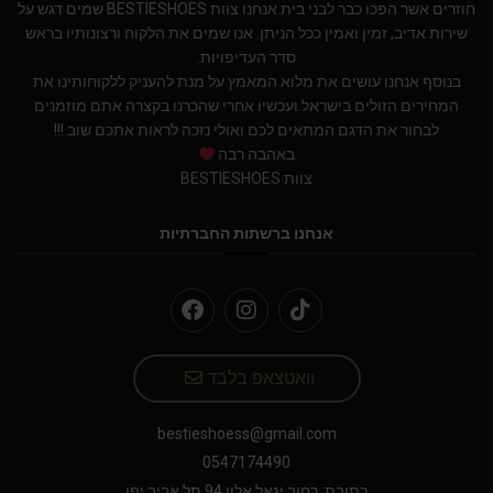
חוזרים אשר הפכו כבר לבני בית.אנחנו צוות BESTIESHOES שמים דגש על
שירות אדיב, זמין ואמין ככל הניתן. אנו שמים את הלקוח ורצונותיו בראש
סדר העדיפויות.
בנוסף אנחנו עושים את מלוא המאמץ על מנת להעניק ללקוחותינו את
המחירים הזולים בישראל.ועכשיו אחרי שהכרנו בקצרה אתם מוזמנים
לבחור את הדגם המתאים לכם ואולי נזכה לראות אתכם שוב !!!
באהבה רבה
צוות BESTIESHOES
אנחנו ברשתות החברתיות
וואטצאפ בלבד
bestieshoess@gmail.com
0547174490
כתובת: רחוב יגאל אלון 94 תל אביב יפו