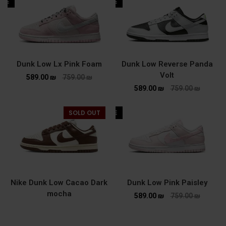
ALE
SALE
Dunk Low Lx Pink Foam
Dunk Low Reverse Panda
Volt
589.00
₪
759.00
₪
589.00
₪
759.00
₪
SOLD OUT
SALE
Nike Dunk Low Cacao Dark
Dunk Low Pink Paisley
mocha
589.00
₪
759.00
₪