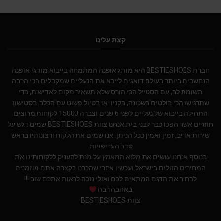
קצת עלינו
חברת BESTIESHOES היא מותג אופנה המתמחה בייבוא מותגי אופנה
הנחשבים ביותר בעולם.דואגים לייבא את הנעליים שמקבלים הכי הרבה
תשומת לב, עם הסטייל הכי הורס שלא תשאיר מקום לאדישות, כדי
שתרגישו הכי בולטים בשכונה, בקניון או בטיול פשוט עם הכלב. בסטישוז
התחילה בייבוא של נעליים לפני 6 שנים וצברה 15000 לקוחות מרוצים
חוזרים אשר הפכו כבר לבני בית.אנחנו צוות BESTIESHOES שמים דגש על
שירות אדיב, זמין ואמין ככל הניתן. אנו שמים את הלקוח ורצונותיו בראש
סדר העדיפויות.
בנוסף אנחנו עושים את מלוא המאמץ על מנת להעניק ללקוחותינו את
המחירים הזולים בישראל.ועכשיו אחרי שהכרנו בקצרה אתם מוזמנים
לבחור את הדגם המתאים לכם ואולי נזכה לראות אתכם שוב !!!
באהבה רבה
צוות BESTIESHOES